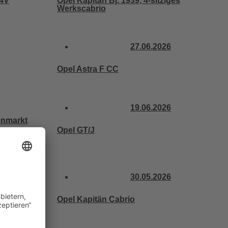
24V
Opel Kapitän Bj. 1939, 4-sitziges
Werkscabrio
27.06.2026
Opel Astra F CC
19.06.2026
Opel GT/J
 – 4 Gang H-
30.05.2026
Opel Kapitän Cabrio