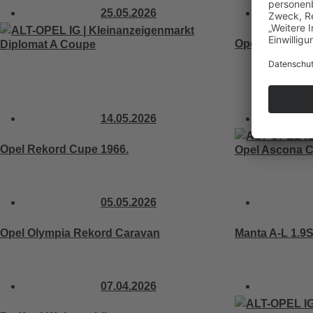
25.05.2026
Opel Kapitän L,
Diplomat A Coupe
14.05.2026
Opel Rekord Cupe 1966.
Opel Ascona C
05.05.2026
Opel Olympia Rekord Caravan
Manta A-L 1.9
07.04.2026