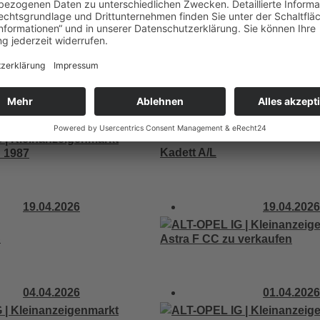
18.05.2026
18.05.2026
 1963 inkl. Teilefahrzeug
Opel Ascona A 1.9 (1974) – D
Originalpapiere, FIVA, histori
Einsatz
14.05.2026
12.05.2026
Kadett A/L
 1987
19.04.2026
19.04.2026
S
Astra F CC zu verkaufen
04.04.2026
01.04.2026