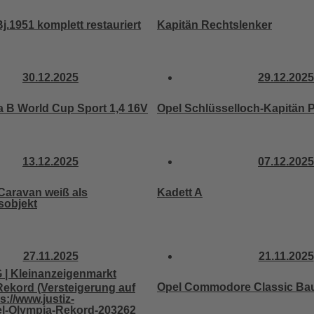
j.1951 komplett restauriert
Kapitän Rechtslenker
30.12.2025
29.12.2025
a B World Cup Sport 1,4 16V
Opel Schlüsselloch-Kapitän P
13.12.2025
07.12.2025
Caravan weiß als
Kadett A
sobjekt
27.11.2025
21.11.2025
Opel Commodore Classic Bau
Rekord (Versteigerung auf
s://www.justiz-
el-Olympia-Rekord-203262