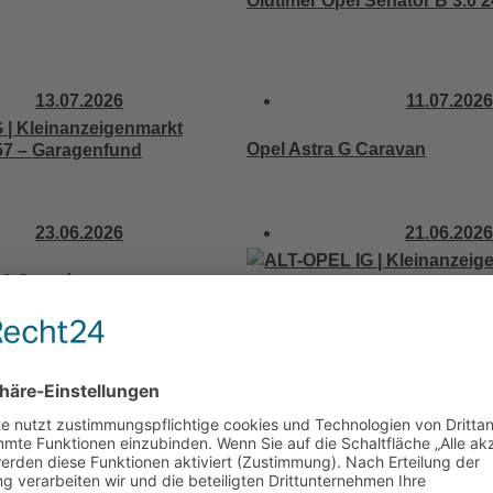
Oldtimer Opel Senator B 3.0 
13.07.2026
11.07.2026
Opel Astra G Caravan
’57 – Garagenfund
23.06.2026
21.06.2026
P2 Coupé
Rekord A Limosine – Bj. 1965
Schaltung
08.06.2026
02.06.2026
 Diplomat B V8
Verkaufe Diplomat 2.8 H