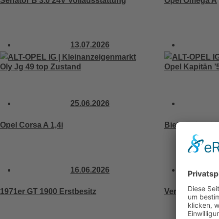
Senator B 3.0 24V Vollausstattung
Opel Omega A
13.07.2026
Oly Jg 49 top Zustand
Opel Kapitän 
25.06.2026
Opel Corsa A 1,4i
Biete Rekord 
16.06.2026
1971er GT 1900 Erstbesitz
Verkaufe Opel