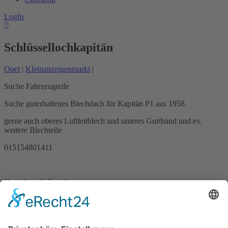
LogIn
Schlüssellochkapitän
Opel
|
Kleinanzeigenmarkt
|
Suche Fahrzeugteile
Suche guterhaltenes Blechdach für Kapitän P1 aus 1958.
gerne auch oberes Luftleitblech und unteres Gurtband und ev.
weitere Blechteile
015154801411
Kontaktmail:
Email
Name: Georg Schurek
Kontakt
Impressum