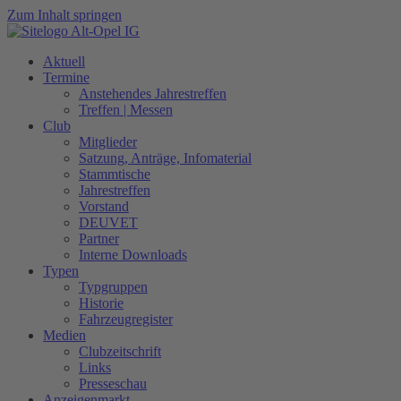
Zum Inhalt springen
Aktuell
Termine
Anstehendes Jahrestreffen
Treffen | Messen
Club
Mitglieder
Satzung, Anträge, Infomaterial
Stammtische
Jahrestreffen
Vorstand
DEUVET
Partner
Interne Downloads
Typen
Typgruppen
Historie
Fahrzeugregister
Medien
Clubzeitschrift
Links
Presseschau
Anzeigenmarkt