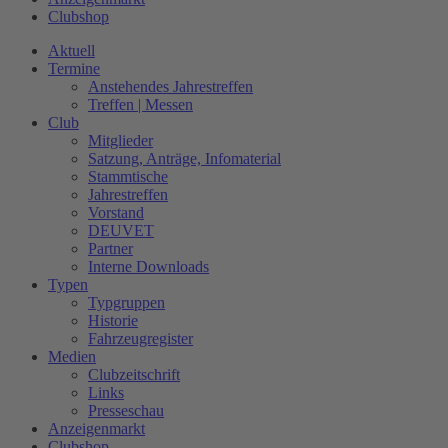
Clubshop
Aktuell
Termine
Anstehendes Jahrestreffen
Treffen | Messen
Club
Mitglieder
Satzung, Anträge, Infomaterial
Stammtische
Jahrestreffen
Vorstand
DEUVET
Partner
Interne Downloads
Typen
Typgruppen
Historie
Fahrzeugregister
Medien
Clubzeitschrift
Links
Presseschau
Anzeigenmarkt
Clubshop