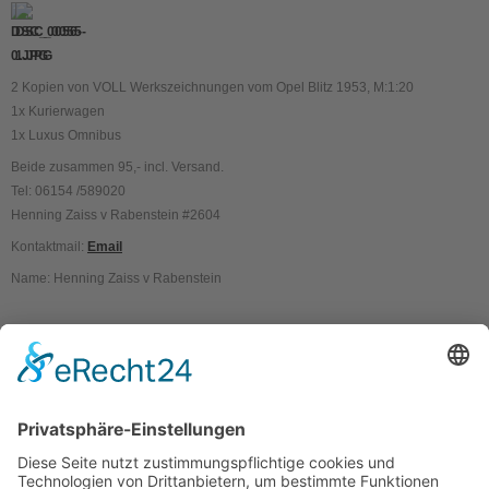
2 Kopien von VOLL Werkszeichnungen vom Opel Blitz 1953, M:1:20
1x Kurierwagen
1x Luxus Omnibus
Beide zusammen 95,- incl. Versand.
Tel: 06154 /589020
Henning Zaiss v Rabenstein #2604
Kontaktmail:
Email
Name: Henning Zaiss v Rabenstein
Kontakt
Impressum
Datenschutzerklärung
Mitgliederbereich