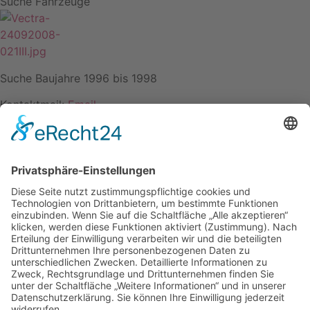
Suche Fahrzeuge
Suche Baujahre 1996 bis 1998
Kontaktmail:
Email
Name: Frommann
Kontakt
Impressum
Datenschutzerklärung
Mitgliederbereich
Facebook
Instagram
Umsetzung:
DOUBLE-A-DESIGN
Kontakt
Impressum
Datenschutzerklärung