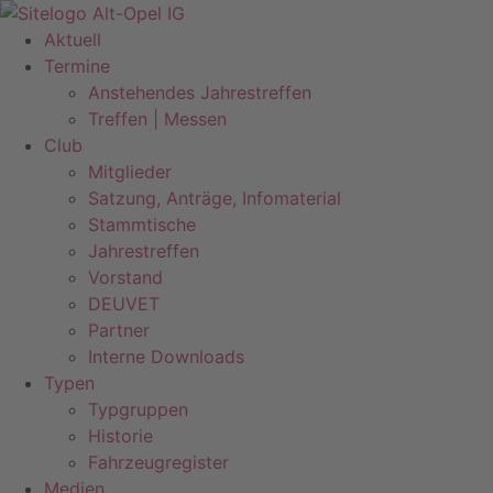
Zum
Inhalt
Aktuell
springen
Termine
Anstehendes Jahrestreffen
Treffen | Messen
Club
Mitglieder
Satzung, Anträge, Infomaterial
Stammtische
Jahrestreffen
Vorstand
DEUVET
Partner
Interne Downloads
Typen
Typgruppen
Historie
Fahrzeugregister
Medien