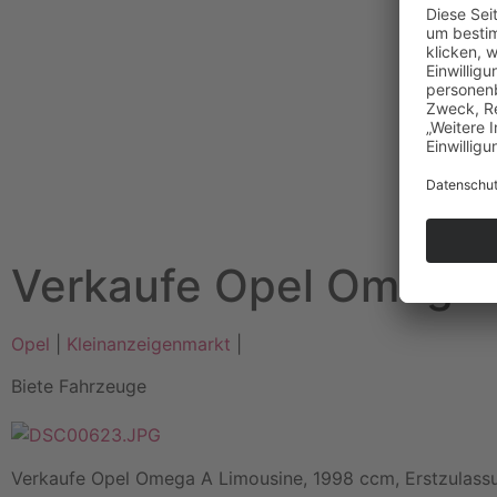
Verkaufe Opel Omega 
Opel
|
Kleinanzeigenmarkt
|
Biete Fahrzeuge
Verkaufe Opel Omega A Limousine, 1998 ccm, Erstzulassu