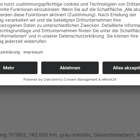
A 1992
ng 11/1992, 142.000 km, grau-metallic, Glasschiebedach, 