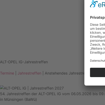
ALT-OPEL IG-Jahrestreffen
Termine
|
Jahrestreffen
| Anstehendes Jahrestreffen
54. Jahrestreffen der ALT-OPEL IG vom 06.05.2026 bis 09
in Münsingen (BaWü)