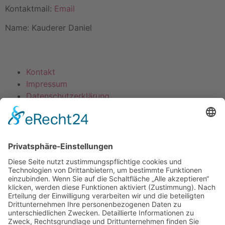
Kontaktmail:
Email
Name: Kauderer Daniel
Kontakt
Impressum
Datenschutzerklärung
Mitgliederbereich
Umsetzung:
DOUBLE-A-DESIGN
Suche