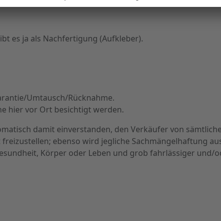
t es ja als Nachfertigung (Aufkleber).
/Garantie/Umtausch/Rücknahme.
 hier vor Ort besichtigt werden.
tomatisch damit einverstanden, den Verkäufer von sämtlich
eizustellen; ebenso wird jegliche Sachmängelhaftung au
undheit, Körper oder Leben und grob fahrlässiger und/ode