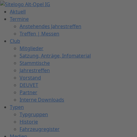
Zum
Inhalt
Aktuell
springen
Termine
Anstehendes Jahrestreffen
Treffen | Messen
Club
Mitglieder
Satzung, Anträge, Infomaterial
Stammtische
Jahrestreffen
Vorstand
DEUVET
Partner
Interne Downloads
Typen
Typgruppen
Historie
Fahrzeugregister
Medien