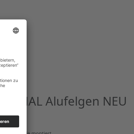
r RONAL Alufelgen NEU
 und noch nie montiert.