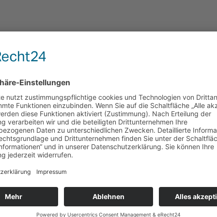
rom-Radnabenkappen fü
pen für die RONAL Alufelgen (6J & 7J) im Topzustand – NEU