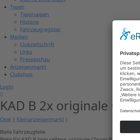
Typen
Typgruppen
Historie
Fahrzeugregister
Medien
Clubzeitschrift
Links
Presseschau
Anzeigenmarkt
Clubshop
LogIn
KAD B 2x originale Ch
Opel
|
Kleinanzeigenmarkt
|
Biete Fahrzeugteile
Biete für KAD B zwei seltene, originale Chrom-Radnabenkap