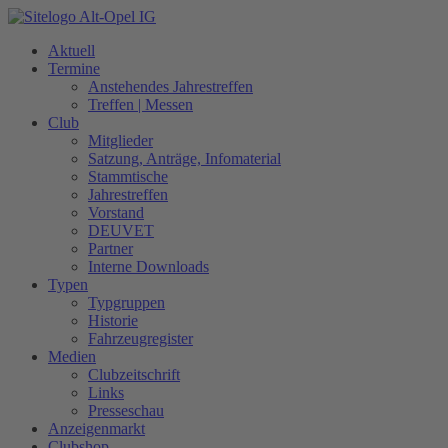
Zum
Inhalt
Aktuell
springen
Termine
Anstehendes Jahrestreffen
Treffen | Messen
Club
Mitglieder
Satzung, Anträge, Infomaterial
Stammtische
Jahrestreffen
Vorstand
DEUVET
Partner
Interne Downloads
Typen
Typgruppen
Historie
Fahrzeugregister
Medien
Clubzeitschrift
Links
Presseschau
Anzeigenmarkt
Clubshop