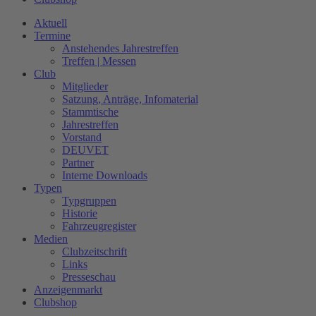
Aktuell
Termine
Anstehendes Jahrestreffen
Treffen | Messen
Club
Mitglieder
Satzung, Anträge, Infomaterial
Stammtische
Jahrestreffen
Vorstand
DEUVET
Partner
Interne Downloads
Typen
Typgruppen
Historie
Fahrzeugregister
Medien
Clubzeitschrift
Links
Presseschau
Anzeigenmarkt
Clubshop