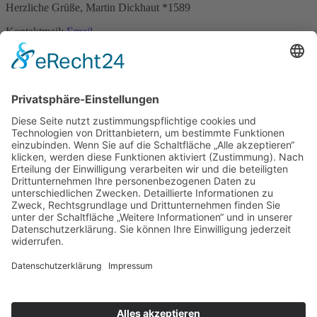
Herzliche Grüße, Martin Dickhaut *1589
Kontaktmail:
Email
Name: Martin Dickhaut
Kontakt
Impressum
Datenschutzerklärung
Mitgliederbereich
Facebook
Instagram
Umsetzung:
DOUBLE-A-DESIGN
Kontakt
Impressum
Datenschutzerklärung
Mitgliederbereich
Facebook
Instagram
Umsetzung:
DOUBLE-A-DESIGN
Suche