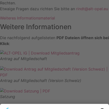
Rechten.
Etwaige Fragen dazu richten Sie bitte an
rindt@alt-opel.eu
Weiteres Informationsmaterial
Weitere Informationen
Die nachfolgend aufgelisteten
PDF Dateien öffnen sich bei
Klick
:
Antrag auf Mitgliedschaft
Antrag auf Mitgliedschaft (Version Schweiz)
Satzung
Kontakt