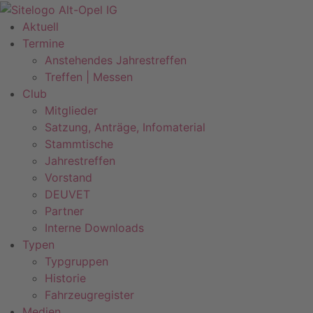
Zum
Inhalt
Aktuell
springen
Termine
Anstehendes Jahrestreffen
Treffen | Messen
Club
Mitglieder
Satzung, Anträge, Infomaterial
Stammtische
Jahrestreffen
Vorstand
DEUVET
Partner
Interne Downloads
Typen
Typgruppen
Historie
Fahrzeugregister
Medien