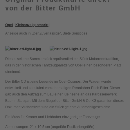
von der Bitter GmbH
Opel
|
Kleinanzeigenmarkt
|
Anzeige auch in „Der Zuverlässige“
,
Biete Sonstiges
Dieses seltene Sammlerstück repräsentiert ein Stück Motorrenntradition,
das in der historischen Fahrzeugpalette von Opel einen besonderen Platz
einnimmt.
Der Bitter CD ist eine Legende im Opel-Cosmos. Der Wagen wurde
entwickelt und konstuiert vom ehemaligen Rennfahrer Erich Bitter. Dieser
gab auch den Auftrag zum Bau einer Kleinserie an das Karosseriewerk
Baur in Stuttgart. Mit dem Siegel der Bitter GmbH & Co KG garantiert dieses
Dokument Authentizität und ein Stück gelebte Automobilgeschichte.
Ein Muss für Kenner und Liebhaber einzigartiger Fahrzeuge.
Abmessungen: 21 x 10,5 cm (ungefähr Postkartengröße)