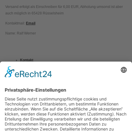
Versand erfolgt als Einschreiben für 6,00 EUR, Abholung umsonst ist aber
auch möglich in 65428 Rüsselsheim
Kontaktmail:
Email
Name: Ralf Werner
Kontakt
Impressum
Datenschutzerklärung
Mitgliederbereich
Umsetzung:
DOUBLE-A-DESIGN