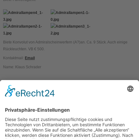
Biete Konvolut von Admiralscheinwerfern (A?)an. Ca. 9 Stück. Auch einige
Rückleuchten. VB € 500.
Kontaktmail:
Email
Name: Klaus Schrader
Kontakt
Impressum
Datenschutzerklärung
Mitgliederbereich