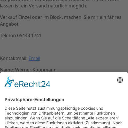
lassen ist ein Versand natürlich möglich.
Verkauf Einzel oder im Block, machen Sie mir ein fähres
Angebot
Telefon 05443 1741
Kontaktmail:
Email
Name: Werner Koopmann
Kontakt
Impressum
Datenschutzerklärung
Mitgliederbereich
Facebook
Instagram
Umsetzung:
DOUBLE-A-DESIGN