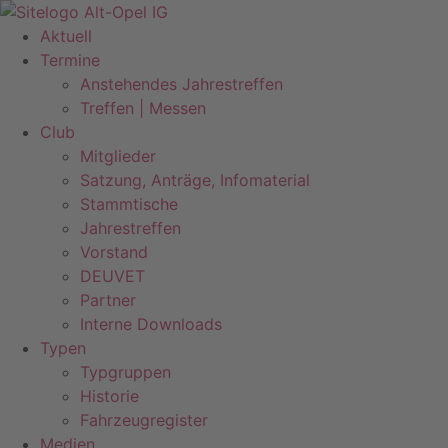
Zum
Inhalt
Aktuell
springen
Termine
Anstehendes Jahrestreffen
Treffen | Messen
Club
Mitglieder
Satzung, Anträge, Infomaterial
Stammtische
Jahrestreffen
Vorstand
DEUVET
Partner
Interne Downloads
Typen
Typgruppen
Historie
Fahrzeugregister
Medien