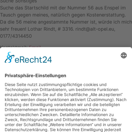
Suche Sonstiges
Suche das Startschild mit der Nummer 56 aus Enspel im
Tausch gegen meines, natürlich gegen Kostenerstattung.
Da die 56 meine angestammte Nummer ist, würde ich mich
sehr freuen! Lothar Rindt, # 3316. rindt@alt-opel.eu,
0177/4314450
Kontaktmail:
Email
Name: Lothar Rindt
Kontakt
Impressum
Datenschutzerklärung
Mitgliederbereich
Facebook
Instagram
Umsetzung:
DOUBLE-A-DESIGN
Kontakt
Impressum
Datenschutzerklärung