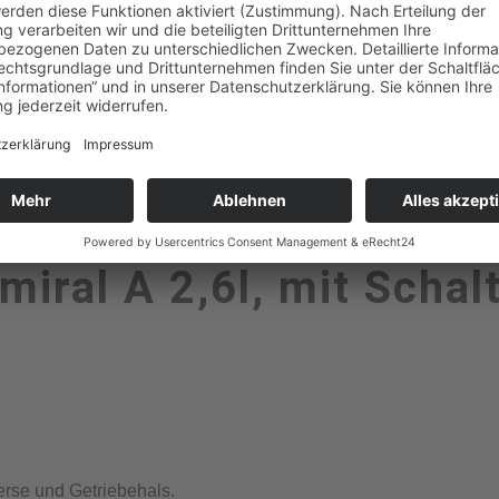
miral A 2,6l, mit Scha
erse und Getriebehals.