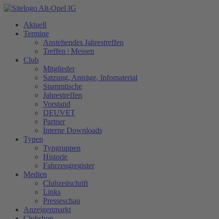
Zum
Inhalt
Aktuell
springen
Termine
Anstehendes Jahrestreffen
Treffen | Messen
Club
Mitglieder
Satzung, Anträge, Infomaterial
Stammtische
Jahrestreffen
Vorstand
DEUVET
Partner
Interne Downloads
Typen
Typgruppen
Historie
Fahrzeugregister
Medien
Clubzeitschrift
Links
Presseschau
Anzeigenmarkt
Clubshop