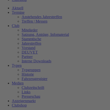
Aktuell
Termine
Anstehendes Jahrestreffen
Treffen | Messen
Club
Mitglieder
Satzung, Anträge, Infomaterial
Stammtische
Jahrestreffen
Vorstand
DEUVET
Partner
Interne Downloads
Typen
Typgruppen
Historie
Fahrzeugregister
Medien
Clubzeitschrift
Links
Presseschau
Anzeigenmarkt
Clubshop