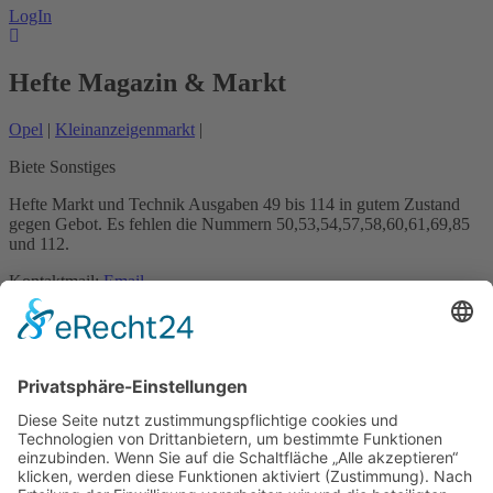
LogIn
Hefte Magazin & Markt
Opel
|
Kleinanzeigenmarkt
|
Biete Sonstiges
Hefte Markt und Technik Ausgaben 49 bis 114 in gutem Zustand
gegen Gebot. Es fehlen die Nummern 50,53,54,57,58,60,61,69,85
und 112.
Kontaktmail:
Email
Name: Jürgen narr
Kontakt
Impressum
Datenschutzerklärung
Mitgliederbereich
Facebook
Instagram
Umsetzung:
DOUBLE-A-DESIGN