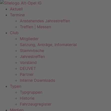
Zum
Inhalt
Aktuell
springen
Termine
Anstehendes Jahrestreffen
Treffen | Messen
Club
Mitglieder
Satzung, Anträge, Infomaterial
Stammtische
Jahrestreffen
Vorstand
DEUVET
Partner
Interne Downloads
Typen
Typgruppen
Historie
Fahrzeugregister
Medien