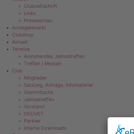
Clubzeitschrift
Links
Presseschau
Anzeigenmarkt
Clubshop
Aktuell
Termine
Anstehendes Jahrestreffen
Treffen | Messen
Club
Mitglieder
Satzung, Anträge, Infomaterial
Stammtische
Jahrestreffen
Vorstand
DEUVET
Partner
Interne Downloads