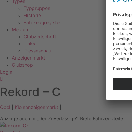
Typen
Typgruppen
Historie
Fahrzeugregister
Medien
Clubzeitschrift
Links
Presseschau
Anzeigenmarkt
Clubshop
LogIn
Rekord – C
Opel
|
Kleinanzeigenmarkt
|
Anzeige auch in „Der Zuverlässige“
,
Biete Fahrzeugteile