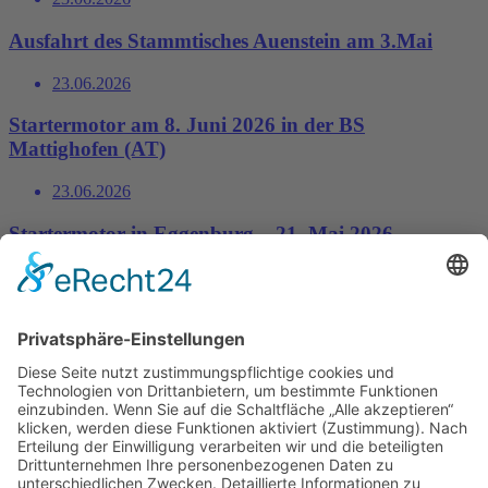
Ausfahrt des Stammtisches Auenstein am 3.Mai
23.06.2026
Startermotor am 8. Juni 2026 in der BS
Mattighofen (AT)
23.06.2026
Startermotor in Eggenburg – 21. Mai 2026
23.06.2026
Kontakt
Impressum
Datenschutzerklärung
Mitgliederbereich
Facebook
Instagram
Umsetzung:
DOUBLE-A-DESIGN
Kontakt