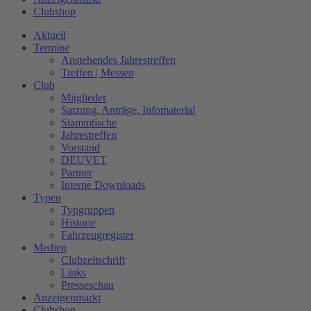
Clubshop
Aktuell
Termine
Anstehendes Jahrestreffen
Treffen | Messen
Club
Mitglieder
Satzung, Anträge, Infomaterial
Stammtische
Jahrestreffen
Vorstand
DEUVET
Partner
Interne Downloads
Typen
Typgruppen
Historie
Fahrzeugregister
Medien
Clubzeitschrift
Links
Presseschau
Anzeigenmarkt
Clubshop