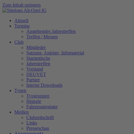
Zum Inhalt springen
Aktuell
Termine
Anstehendes Jahrestreffen
Treffen | Messen
Club
Mitglieder
Satzung, Anträge, Infomaterial
Stammtische
Jahrestreffen
Vorstand
DEUVET
Partner
Interne Downloads
Typen
Typgruppen
Historie
Fahrzeugregister
Medien
Clubzeitschrift
Links
Presseschau
Anzeigenmarkt