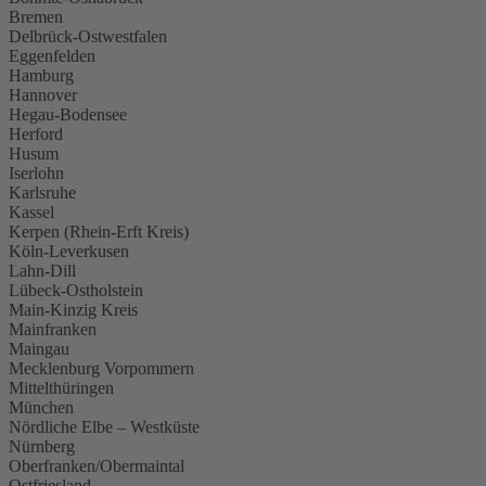
Bremen
Delbrück-Ostwestfalen
Eggenfelden
Hamburg
Hannover
Hegau-Bodensee
Herford
Husum
Iserlohn
Karlsruhe
Kassel
Kerpen (Rhein-Erft Kreis)
Köln-Leverkusen
Lahn-Dill
Lübeck-Ostholstein
Main-Kinzig Kreis
Mainfranken
Maingau
Mecklenburg Vorpommern
Mittelthüringen
München
Nördliche Elbe – Westküste
Nürnberg
Oberfranken/Obermaintal
Ostfriesland