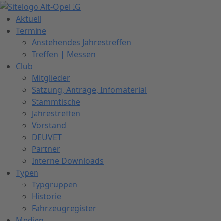
Zum
Inhalt
Aktuell
springen
Termine
Anstehendes Jahrestreffen
Treffen | Messen
Club
Mitglieder
Satzung, Anträge, Infomaterial
Stammtische
Jahrestreffen
Vorstand
DEUVET
Partner
Interne Downloads
Typen
Typgruppen
Historie
Fahrzeugregister
Medien