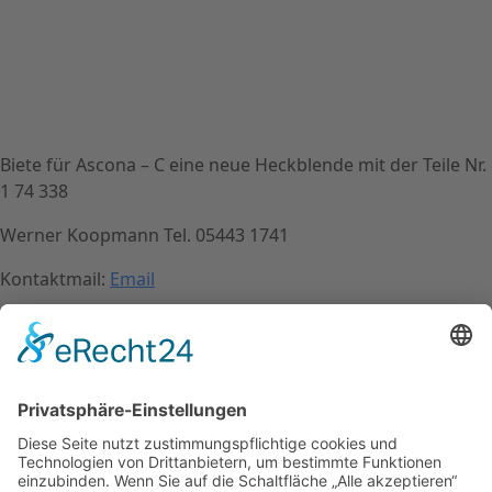
Biete für Ascona – C eine neue Heckblende mit der Teile Nr.
1 74 338
Werner Koopmann Tel. 05443 1741
Kontaktmail:
Email
Name: Werner Koopmann
Kontakt
Impressum
Datenschutzerklärung
Mitgliederbereich
Facebook
Instagram