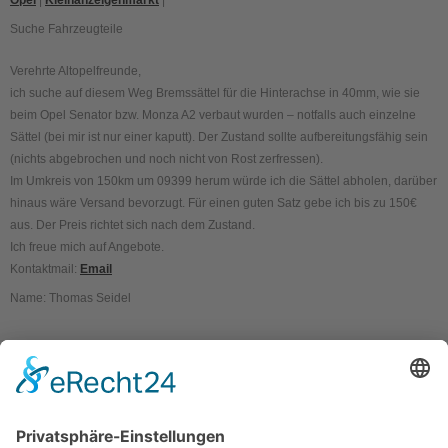
Opel
|
Kleinanzeigenmarkt
|
Suche Fahrzeugteile
Verehrte Altopelfreunde,
ich suche auf diesem Weg Bremssättel für die Hinterachse in 40mm, wie sie
beim Opel Senator bzw. Monza A2 verbaut wurden – notfalls auch einzelne
Sättel (bei mir ist nur einer kaputt). Der Zustand sollte aufbereitungsfähig sein
(nichts abgebrochen und noch nicht von Rost zerfressen).
Im Umkreis von 150km um 09399 herum würde ich die Sättel abholen, darüber
hinaus wäre Versand bevorzugt. Für einen guten Satz gebe ich bis zu 150€
aus. Der Preis richtet sich nach dem Zustand.
Ich freue mich auf Angebote.
Kontaktmail:
Email
Name: Thomas Seidel
Kontakt
Impressum
Datenschutzerklärung
Mitgliederbereich