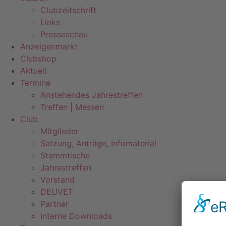
Clubzeitschrift
Links
Presseschau
Anzeigenmarkt
Clubshop
Aktuell
Termine
Anstehendes Jahrestreffen
Treffen | Messen
Club
Mitglieder
Satzung, Anträge, Infomaterial
Stammtische
Jahrestreffen
Vorstand
DEUVET
Partner
Interne Downloads