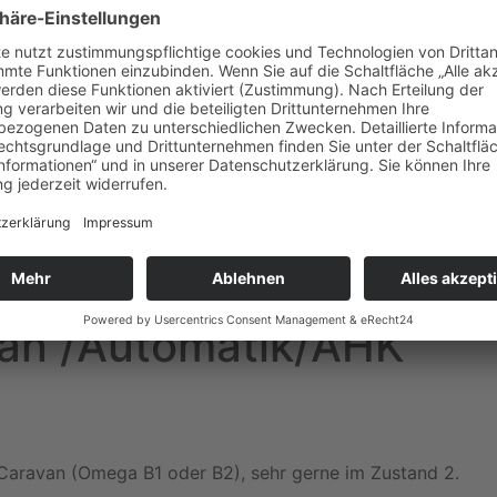
an /Automatik/AHK
Caravan (Omega B1 oder B2), sehr gerne im Zustand 2.