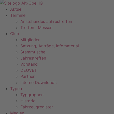
Zum
Inhalt
Aktuell
springen
Termine
Anstehendes Jahrestreffen
Treffen | Messen
Club
Mitglieder
Satzung, Anträge, Infomaterial
Stammtische
Jahrestreffen
Vorstand
DEUVET
Partner
Interne Downloads
Typen
Typgruppen
Historie
Fahrzeugregister
Medien