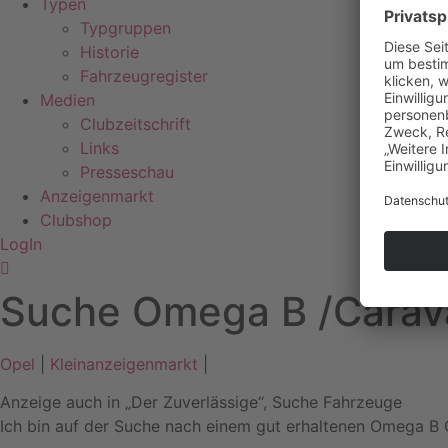
Typen
Typgruppen
Historie
Fahrzeugregister
Medien
Clubzeitschrift
Links
Presseschau
Anzeigenmarkt
Clubshop
LogIn
Suche Omega B /Carav
Opel
|
Kleinanzeigenmarkt
|
Anzeige auch in „Der Zuverlässige“
,
Suche Fahrzeuge
Ich bin auf der Suche nach einem gut erhaltenen Omega B 