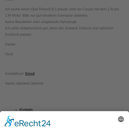
ich suche einen Opel Rekord B Caravan oder als Coupé mit dem 1,9Liter
CIH Motor. Bitte nur gut erhaltene Exemplar anbieten.
Keine Baustellen oder umgebaute Fahrzeuge.
Ich zahle entsprechend gut, wenn der Zustand, Historie und optischer
Eindruck passen.
Danke
Gruß
Kontaktmail:
Email
Name: Manfred Osterloh
Kontakt
Impressum
Datenschutzerklärung
Mitgliederbereich