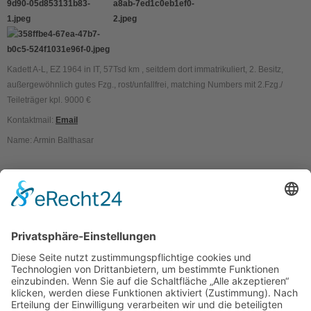
Kadett A-L, EZ 1964 in IT, 57Tsd km , seitdem dort immatrikuliert, 2. Besitz,
außergewöhnlich gutes Fzg., rost/unfallfrei, matching Numbers mit 2.Fzg./
Teileträger kpl. 9000 €
Kontaktmail:
Email
Name: Armin Balthasar
Kontakt
Impressum
Datenschutzerklärung
Mitgliederbereich