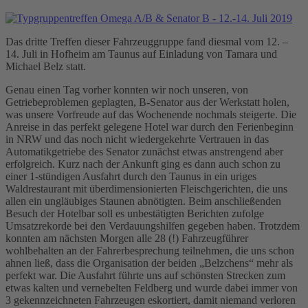
Das dritte Treffen dieser Fahrzeuggruppe fand diesmal vom 12. –
14. Juli in Hofheim am Taunus auf Einladung von Tamara und
Michael Belz statt.
Genau einen Tag vorher konnten wir noch unseren, von
Getriebeproblemen geplagten, B-Senator aus der Werkstatt holen,
was unsere Vorfreude auf das Wochenende nochmals steigerte. Die
Anreise in das perfekt gelegene Hotel war durch den Ferienbeginn
in NRW und das noch nicht wiedergekehrte Vertrauen in das
Automatikgetriebe des Senator zunächst etwas anstrengend aber
erfolgreich. Kurz nach der Ankunft ging es dann auch schon zu
einer 1-stündigen Ausfahrt durch den Taunus in ein uriges
Waldrestaurant mit überdimensionierten Fleischgerichten, die uns
allen ein ungläubiges Staunen abnötigten. Beim anschließenden
Besuch der Hotelbar soll es unbestätigten Berichten zufolge
Umsatzrekorde bei den Verdauungshilfen gegeben haben. Trotzdem
konnten am nächsten Morgen alle 28 (!) Fahrzeugführer
wohlbehalten an der Fahrerbesprechung teilnehmen, die uns schon
ahnen ließ, dass die Organisation der beiden „Belzchens“ mehr als
perfekt war. Die Ausfahrt führte uns auf schönsten Strecken zum
etwas kalten und vernebelten Feldberg und wurde dabei immer von
3 gekennzeichneten Fahrzeugen eskortiert, damit niemand verloren