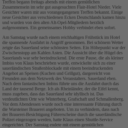
Treffen begann freitags abends mit einem gemütlichen
Zusammensein im sehr gut ausgesuchten Flair-Hotel Nieder. Viele
Gesichter waren mir aus vorangegangenen Treffen bekannt. Einige
neue Gesichter aus verschiedenen Ecken Deutschlands kamen hinzu
und wurden von den alten Alt-Opel-Mitgliedern herzlich
aufgenommen. Ein gemeinsames Hobby verbindet eben sofort.
Am Samstag wurde nach einem reichhaltigen Frühstück im Hotel
die spannende Ausfahrt in Angriff genommen. Bei schönem Wetter
zeigte das Sauerland seine schönsten Seiten. Ein Höhepunkt war der
Zwischenstopp am Kahlen Asten. Die Aussicht über die Hügel des
Sauerlands war sehr beeindruckend. Die erste Pause, die als kleiner
Imbiss von Klaus beschrieben wurde, entwickelte sich zu einer
sauerländischen Straßenblockade mit einem beeindruckenden
Angebot an Speisen (Kuchen und Grillgut), dargereicht von
Freunden aus dem Netzwerk des Veranstalters. Sauerland eben.
Nach dem fantastischen Imbiss führte uns die Ausfahrt durch das
Land der tausend Berge. Ich als Rheinländer, der die Eifel kennt,
muss zugeben, dass das Sauerland sehr idyllisch ist. Das
verdeutlichten Orte wie Winterberg, Grafschaft und Schmallenberg.
Vor dem Abendessen wurde noch eine interessante Führung durch
die Warsteiner Brauerei angeboten. Um zu verhindern, dass nach
der Brauerei-Besichtigung Führerscheine durch die sauerländische
Polizei eingezogen werden, hatte Klaus einen Shuttle-Service
eingerichtet. Der Samstag endete mit einem gemütlichen