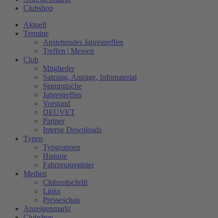
Clubshop
Aktuell
Termine
Anstehendes Jahrestreffen
Treffen | Messen
Club
Mitglieder
Satzung, Anträge, Infomaterial
Stammtische
Jahrestreffen
Vorstand
DEUVET
Partner
Interne Downloads
Typen
Typgruppen
Historie
Fahrzeugregister
Medien
Clubzeitschrift
Links
Presseschau
Anzeigenmarkt
Clubshop