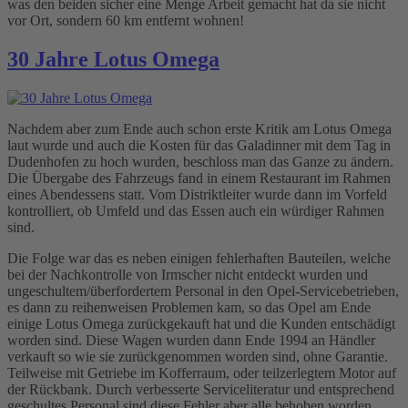
was den beiden sicher eine Menge Arbeit gemacht hat da sie nicht
vor Ort, sondern 60 km entfernt wohnen!
30 Jahre Lotus Omega
Nachdem aber zum Ende auch schon erste Kritik am Lotus Omega
laut wurde und auch die Kosten für das Galadinner mit dem Tag in
Dudenhofen zu hoch wurden, beschloss man das Ganze zu ändern.
Die Übergabe des Fahrzeugs fand in einem Restaurant im Rahmen
eines Abendessens statt. Vom Distriktleiter wurde dann im Vorfeld
kontrolliert, ob Umfeld und das Essen auch ein würdiger Rahmen
sind.
Die Folge war das es neben einigen fehlerhaften Bauteilen, welche
bei der Nachkontrolle von Irmscher nicht entdeckt wurden und
ungeschultem/überfordertem Personal in den Opel-Servicebetrieben,
es dann zu reihenweisen Problemen kam, so das Opel am Ende
einige Lotus Omega zurückgekauft hat und die Kunden entschädigt
worden sind. Diese Wagen wurden dann Ende 1994 an Händler
verkauft so wie sie zurückgenommen worden sind, ohne Garantie.
Teilweise mit Getriebe im Kofferraum, oder teilzerlegtem Motor auf
der Rückbank. Durch verbesserte Serviceliteratur und entsprechend
geschultes Personal sind diese Fehler aber alle behoben worden.