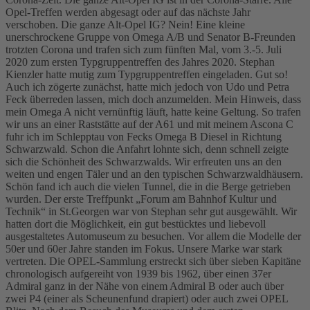
Opel-Treffen werden abgesagt oder auf das nächste Jahr
verschoben. Die ganze Alt-Opel IG? Nein! Eine kleine
unerschrockene Gruppe von Omega A/B und Senator B-Freunden
trotzten Corona und trafen sich zum fünften Mal, vom 3.-5. Juli
2020 zum ersten Typgruppentreffen des Jahres 2020. Stephan
Kienzler hatte mutig zum Typgruppentreffen eingeladen. Gut so!
Auch ich zögerte zunächst, hatte mich jedoch von Udo und Petra
Feck überreden lassen, mich doch anzumelden. Mein Hinweis, dass
mein Omega A nicht vernünftig läuft, hatte keine Geltung. So trafen
wir uns an einer Raststätte auf der A61 und mit meinem Ascona C
fuhr ich im Schlepptau von Fecks Omega B Diesel in Richtung
Schwarzwald. Schon die Anfahrt lohnte sich, denn schnell zeigte
sich die Schönheit des Schwarzwalds. Wir erfreuten uns an den
weiten und engen Täler und an den typischen Schwarzwaldhäusern.
Schön fand ich auch die vielen Tunnel, die in die Berge getrieben
wurden. Der erste Treffpunkt „Forum am Bahnhof Kultur und
Technik“ in St.Georgen war von Stephan sehr gut ausgewählt. Wir
hatten dort die Möglichkeit, ein gut bestücktes und liebevoll
ausgestaltetes Automuseum zu besuchen. Vor allem die Modelle der
50er und 60er Jahre standen im Fokus. Unsere Marke war stark
vertreten. Die OPEL-Sammlung erstreckt sich über sieben Kapitäne
chronologisch aufgereiht von 1939 bis 1962, über einen 37er
Admiral ganz in der Nähe von einem Admiral B oder auch über
zwei P4 (einer als Scheunenfund drapiert) oder auch zwei OPEL