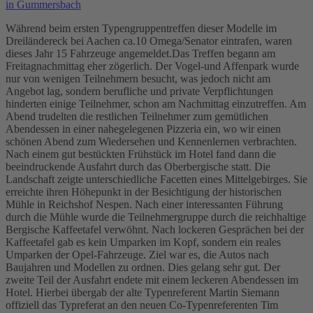
Während beim ersten Typengruppentreffen dieser Modelle im
Dreiländereck bei Aachen ca.10 Omega/Senator eintrafen, waren
dieses Jahr 15 Fahrzeuge angemeldet.Das Treffen begann am
Freitagnachmittag eher zögerlich. Der Vogel-und Affenpark wurde
nur von wenigen Teilnehmern besucht, was jedoch nicht am
Angebot lag, sondern berufliche und private Verpflichtungen
hinderten einige Teilnehmer, schon am Nachmittag einzutreffen. Am
Abend trudelten die restlichen Teilnehmer zum gemütlichen
Abendessen in einer nahegelegenen Pizzeria ein, wo wir einen
schönen Abend zum Wiedersehen und Kennenlernen verbrachten.
Nach einem gut bestückten Frühstück im Hotel fand dann die
beeindruckende Ausfahrt durch das Oberbergische statt. Die
Landschaft zeigte unterschiedliche Facetten eines Mittelgebirges. Sie
erreichte ihren Höhepunkt in der Besichtigung der historischen
Mühle in Reichshof Nespen. Nach einer interessanten Führung
durch die Mühle wurde die Teilnehmergruppe durch die reichhaltige
Bergische Kaffeetafel verwöhnt. Nach lockeren Gesprächen bei der
Kaffeetafel gab es kein Umparken im Kopf, sondern ein reales
Umparken der Opel-Fahrzeuge. Ziel war es, die Autos nach
Baujahren und Modellen zu ordnen. Dies gelang sehr gut. Der
zweite Teil der Ausfahrt endete mit einem leckeren Abendessen im
Hotel. Hierbei übergab der alte Typenreferent Martin Siemann
offiziell das Typreferat an den neuen Co-Typenreferenten Tim