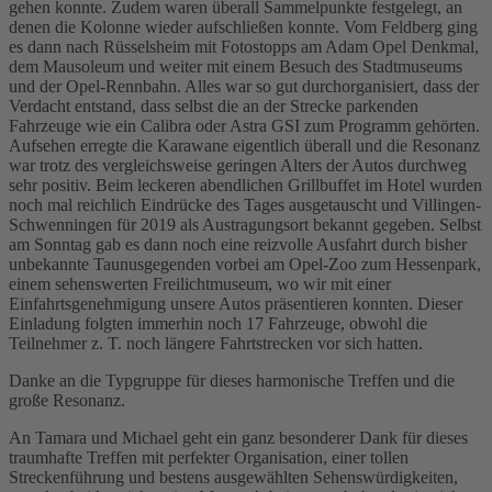
gehen konnte. Zudem waren überall Sammelpunkte festgelegt, an
denen die Kolonne wieder aufschließen konnte. Vom Feldberg ging
es dann nach Rüsselsheim mit Fotostopps am Adam Opel Denkmal,
dem Mausoleum und weiter mit einem Besuch des Stadtmuseums
und der Opel-Rennbahn. Alles war so gut durchorganisiert, dass der
Verdacht entstand, dass selbst die an der Strecke parkenden
Fahrzeuge wie ein Calibra oder Astra GSI zum Programm gehörten.
Aufsehen erregte die Karawane eigentlich überall und die Resonanz
war trotz des vergleichsweise geringen Alters der Autos durchweg
sehr positiv. Beim leckeren abendlichen Grillbuffet im Hotel wurden
noch mal reichlich Eindrücke des Tages ausgetauscht und Villingen-
Schwenningen für 2019 als Austragungsort bekannt gegeben. Selbst
am Sonntag gab es dann noch eine reizvolle Ausfahrt durch bisher
unbekannte Taunusgegenden vorbei am Opel-Zoo zum Hessenpark,
einem sehenswerten Freilichtmuseum, wo wir mit einer
Einfahrtsgenehmigung unsere Autos präsentieren konnten. Dieser
Einladung folgten immerhin noch 17 Fahrzeuge, obwohl die
Teilnehmer z. T. noch längere Fahrtstrecken vor sich hatten.
Danke an die Typgruppe für dieses harmonische Treffen und die
große Resonanz.
An Tamara und Michael geht ein ganz besonderer Dank für dieses
traumhafte Treffen mit perfekter Organisation, einer tollen
Streckenführung und bestens ausgewählten Sehenswürdigkeiten,