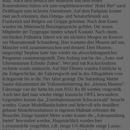
Blitz. Nach dem Besuch des Museums und dem ersten
Kennenlernen fuhren wir zum empfehlenswerten“ Hotel Hirt“ nach
Deißlingen zum leckeren Abendessen. Auf dem Parkplatz konnte
man auch erkennen, dass Omega- und Senatorfreunde aus
Frankreich und Belgien zur Gruppe gehörten. Nach dem Essen
wurden bis Mitternacht Benzingespräche geführt. Die neuen
Mitglieder der Typgruppe fanden schnell Kontakt. Nach einem
reichlichen Frühstück fuhren wir am nächsten Morgen im Konvoi
zur Museumsstadt Schramberg. Hier warteten drei Museen auf uns.
Mancher wird zusammenzucken und denken: Drei Museen-
langweilig! Stephan hatte hier wieder ein abwechslungsreiches
Programm zusammengestellt. Den Anfang machte das „Auto- und
Uhrenmuseum Erfinder Zeiten“. Wer jetzt mit Kuckucksuhren
rechnete wurde enttäuscht. Auf fünf Ebenen wurden Einblicke in
die Zeitgeschichte, die Fahrzeugwelt und in das Alltagsleben vom
Kriegsende bis in die 70er Jahre gezeigt. Die Sammlung Martin
Sauter dokumentiert die Volksmotorisierung des „kleinen Mannes“.
Fahrzeuge von der Isetta bis zum NSU Ro 80 werden vorgestellt.
Auch hier darf man wieder einige klassische OPEL bewundern.
Gegenüber konnte das „Eisenbahnmuseum Schwarzwald“ besucht
werden. Ganze Modelllandschaften und liebevoll sehr detailliert
gebaute Modelleisenbahnen in eigenem Maßstab erfreuten die
Besucher. Einige hundert Meter weiter konnte die „Autosammlung
Steim“ bewundert werden. Hauptsächlich wurden hier
Luxusmodelle vorgeführt, z.B. einige US-Modelle einige Luxus-