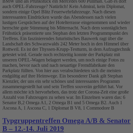
BMW und als Prunkstück ein Mercedes 600 Pullman. Gab es dort
auch OPEL-Fahrzeuge? Natürlich! Kein Admiral, kein Diplomat,
sondern einige Opel Blitz Feuerwehrfahrzeuge. Nach diesen
interessanten Eindrücken wurde das Abendessen nach vielen
lustigen Gesprächen auf der Hotelterrasse eingenommen und wieder
herrschte gute Stimmung bis Mitternacht. Nach dem sonntäglichen
Frühstück präsentierte uns Stephan den letzten Programmpunkt des
Treffens. Ein faszinierendes futuristisches Bauwerk ragt über die
Landschaft des Schwarzwalds 242 Meter hoch in den Himmel über
Rottweil. Es ist der Thyssen-Krupp-Testturm, in dem Aufzugtechnik
getestet wird. Gerade noch rechtzeitig konnte der Parkplatz mit
unseren OPEL-Wagen belagert werden, um noch einige Fotos zu
machen, bevor nach und nach neuartige Fremdfabrikate den
Parkplatz füllten. Von hier aus verabschiedeten sich die meisten
endgültig auf ihre Heimwege. Ein besonderer Dank gilt Stephan
Kienzler, der uns ein sehr schönes und interessantes Programm
zusammengestellt hat und sein Treffen souverän geführt hat. Vor
allem möchte ich hervorheben, das trotz der Corona-Zeit eine große
Anzahl von Fahrzeugen zu sehen war. Im Einzelnen waren das: 6
Senator B,2 Omega A1, 2 Omega B1 und 5 Omega B2. Auch 1
Ascona A, 1 Ascona C, 1 Diplomat B V8, 1 Commodore B
Typgruppentreffen Omega A/B & Senator
B – 12.-14. Juli 2019