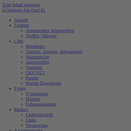
Zum Inhalt springen
Aktuell
Termine
Anstehendes Jahrestreffen
Treffen | Messen
Club
Mitglieder
Satzung, Anträge, Infomaterial
Stammtische
Jahrestreffen
Vorstand
DEUVET
Partner
Interne Downloads
Typen
Typgruppen
Historie
Fahrzeugregister
Medien
Clubzeitschrift
Links
Presseschau
Anzeigenmarkt