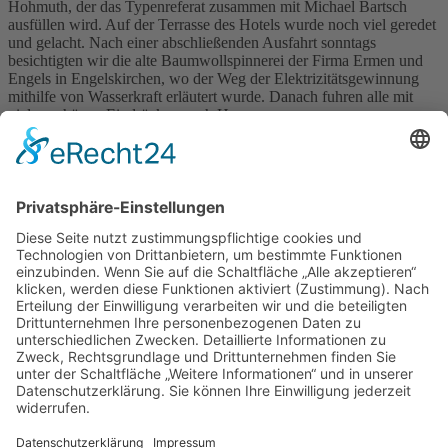
Hohmuth, der das Typenreferat zusammen mit Michael Bartsch
ausfüllen wird. Auf der Terrasse des Hotels wurde noch viel geredet
und gelacht. Nach einer abschließenden Ausfahrt sonntags
besichtigten wir die alte Baumwollspinnerei der Firma Ermen und
Engels in Engelskirchen, wo der Weg der Elektrizitätsgewinnung
mithilfe von Wasserkraft erläutert wurde. Danach fuhren alle mit
vielen schönen Eindrücken nach Hause.
←
Zurück
Kontakt
Impressum
Datenschutzerklärung
Mitgliederbereich
Facebook
Instagram
Umsetzung:
DOUBLE-A-DESIGN
Kontakt
Impressum
Datenschutzerklärung
Mitgliederbereich
Facebook
Instagram