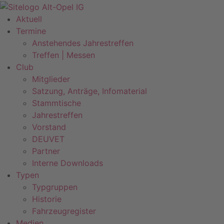
Zum
Inhalt
Aktuell
springen
Termine
Anstehendes Jahrestreffen
Treffen | Messen
Club
Mitglieder
Satzung, Anträge, Infomaterial
Stammtische
Jahrestreffen
Vorstand
DEUVET
Partner
Interne Downloads
Typen
Typgruppen
Historie
Fahrzeugregister
Medien