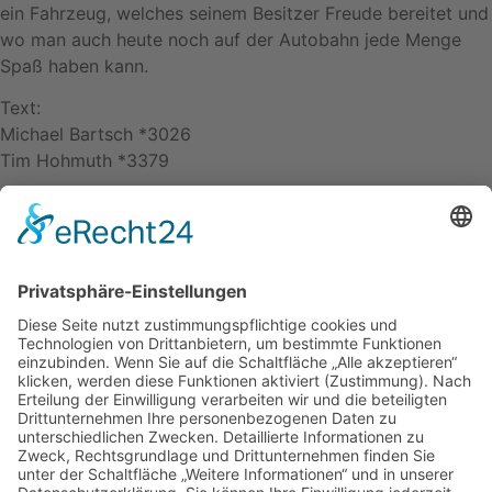
ein Fahrzeug, welches seinem Besitzer Freude bereitet und
wo man auch heute noch auf der Autobahn jede Menge
Spaß haben kann.
Text:
Michael Bartsch *3026
Tim Hohmuth *3379
Bilder:
Archiv Michael Bartsch *3026
zurück
nach oben
Kontakt
Impressum
Datenschutzerklärung
Mitgliederbereich
Facebook
Instagram
Umsetzung:
DOUBLE-A-DESIGN