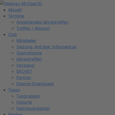
Zum
Inhalt
Aktuell
springen
Termine
Anstehendes Jahrestreffen
Treffen | Messen
Club
Mitglieder
Satzung, Anträge, Infomaterial
Stammtische
Jahrestreffen
Vorstand
DEUVET
Partner
Interne Downloads
Typen
Typgruppen
Historie
Fahrzeugregister
Medien