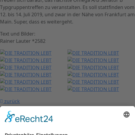
Typgruppentreffen zu veranstalten. Es soll stattfinden vom
12. bis 14. Juli 2019, und zwar in der Nähe von Frankfurt am
Main. Super, dass es weitergeht.
Text und Bilder:
Rainer Lauter *2582
zurück
nach oben
Kontakt
Impressum
Datenschutzerklärung