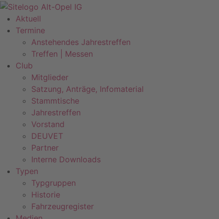
Zum
Inhalt
Aktuell
springen
Termine
Anstehendes Jahrestreffen
Treffen | Messen
Club
Mitglieder
Satzung, Anträge, Infomaterial
Stammtische
Jahrestreffen
Vorstand
DEUVET
Partner
Interne Downloads
Typen
Typgruppen
Historie
Fahrzeugregister
Medien