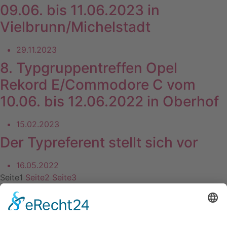
09.06. bis 11.06.2023 in
Vielbrunn/Michelstadt
29.11.2023
8. Typgruppentreffen Opel
Rekord E/Commodore C vom
10.06. bis 12.06.2022 in Oberhof
15.02.2023
Der Typreferent stellt sich vor
16.05.2022
Seite
1
Seite
2
Seite
3
Kontakt
Impressum
Datenschutzerklärung
Mitgliederbereich