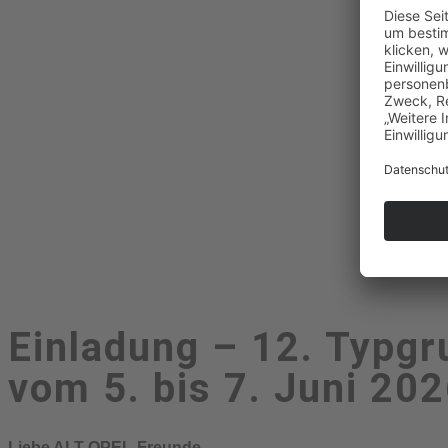
Einladung – 12. Typg
vom 5. bis 7. Juni 20
Liebe ALT-OPEL-Freunde,