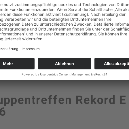
ruppentreffen Rekord 
26