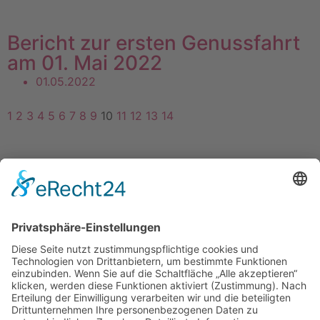
Bericht zur ersten Genussfahrt
am 01. Mai 2022
01.05.2022
1
2
3
4
5
6
7
8
9
10
11
12
13
14
Kontakt
Impressum
Datenschutzerklärung
Mitgliederbereich
Umsetzung:
DOUBLE-A-DESIGN