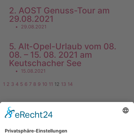
2. AOST Genuss-Tour am
29.08.2021
29.08.2021
5. Alt-Opel-Urlaub vom 08.
08. – 15. 08. 2021 am
Keutschacher See
15.08.2021
1
2
3
4
5
6
7
8
9
10
11
12
13
14
Kontakt
Impressum
Datenschutzerklärung
Mitgliederbereich