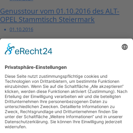
Genusstour vom 01.10.2016 des ALT-
OPEL Stammtisch Steiermark
01.10.2016
Seite
1
Seite
2
Seite
3
Seite
4
Seite
5
Seite
6
Seite
7
Seite
8
Seite
9
Seite
10
Seite
11
Seite
12
Seite
13
Seite
14
Kontakt
Impressum
Datenschutzerklärung
Mitgliederbereich
Facebook
Instagram
Umsetzung:
DOUBLE-A-DESIGN
Kontakt
Impressum
Datenschutzerklärung
Mitgliederbereich