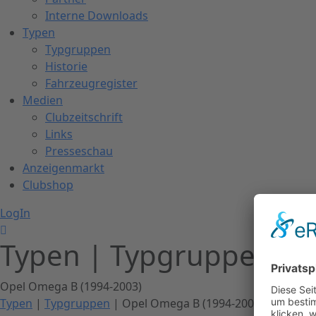
Interne Downloads
Typen
Typgruppen
Historie
Fahrzeugregister
Medien
Clubzeitschrift
Links
Presseschau
Anzeigenmarkt
Clubshop
LogIn
Typen | Typgruppen
Opel Omega B (1994-2003)
Typen
|
Typgruppen
| Opel Omega B (1994-2003)