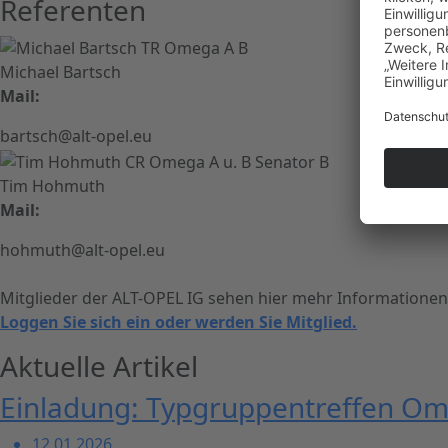
Referenten
Michael Bartsch
Mail:
bartsch@alt-opel.eu
Tim Hohmuth
Mail:
hohmuth@alt-opel.eu
Mitglieder der ALT-OPEL IG sehen hier mehr Informationen
Loggen Sie sich ein oder werden Sie Mitglied.
Aktuelle Artikel
Einladung: Typgruppentreffen Om
12.01.2026