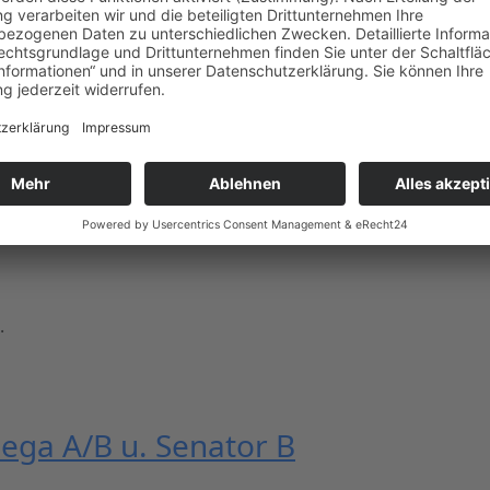
.
ega A/B u. Senator B