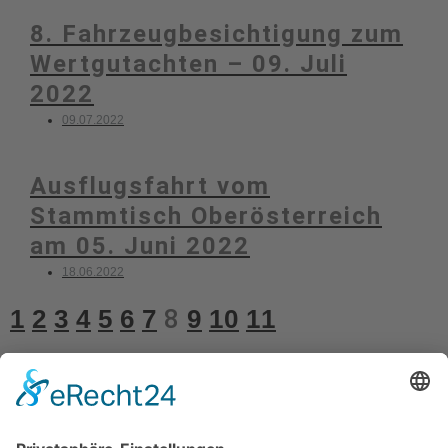
8. Fahrzeugbesichtigung zum
Wertgutachten – 09. Juli
2022
09.07.2022
Ausflugsfahrt vom
Stammtisch Oberösterreich
am 05. Juni 2022
18.06.2022
1
2
3
4
5
6
7
8
9
10
11
Kontakt
Impressum
Datenschutzerklärung