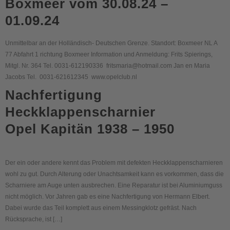
Boxmeer vom 30.08.24 –
01.09.24
Unmittelbar an der Holländisch- Deutschen Grenze. Standort: Boxmeer NL A
77 Abfahrt 1 richtung Boxmeer Information und Anmeldung: Frits Spierings,
Mitgl. Nr. 364 Tel. 0031-612190336 fritsmaria@hotmail.com Jan en Maria
Jacobs Tel. 0031-621612345 www.opelclub.nl
Nachfertigung
Heckklappenscharnier
Opel Kapitän 1938 – 1950
Der ein oder andere kennt das Problem mit defekten Heckklappenscharnieren
wohl zu gut. Durch Alterung oder Unachtsamkeit kann es vorkommen, dass die
Scharniere am Auge unten ausbrechen. Eine Reparatur ist bei Aluminiumguss
nicht möglich. Vor Jahren gab es eine Nachfertigung von Hermann Elbert.
Dabei wurde das Teil komplett aus einem Messingklotz gefräst. Nach
Rücksprache, ist […]