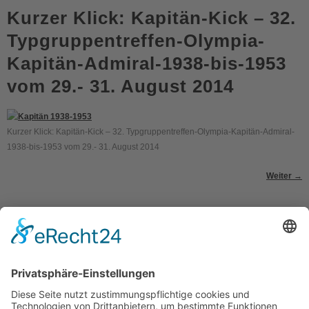
Kurzer Klick: Kapitän-Kick – 32.
Typgruppentreffen-Olympia-
Kapitän-Admiral-1938-bis-1953
vom 29.- 31. August 2014
Kurzer Klick: Kapitän-Kick – 32. Typgruppentreffen-Olympia-Kapitän-Admiral-
1938-bis-1953 vom 29.- 31. August 2014
Weiter
→
Kontakt
Impressum
Datenschutzerklärung
Mitgliederbereich