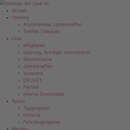
Zum
Inhalt
Aktuell
springen
Termine
Anstehendes Jahrestreffen
Treffen | Messen
Club
Mitglieder
Satzung, Anträge, Infomaterial
Stammtische
Jahrestreffen
Vorstand
DEUVET
Partner
Interne Downloads
Typen
Typgruppen
Historie
Fahrzeugregister
Medien