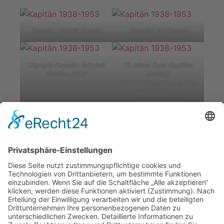
Kapitän ´38/39 Cabrio
Kapitän ´51 Cabrio
Olympia-Kapitän-Admiral
75 Jahre Opel Kapitän:
Treffen 2007
Großer
Geburtstagskorso durch
Rüsselsheim
zurück
nach oben
Kontakt
Impressum
Datenschutzerklärung
Mitgliederbereich
Facebook
Instagram
Umsetzung:
DOUBLE-A-DESIGN
Kontakt