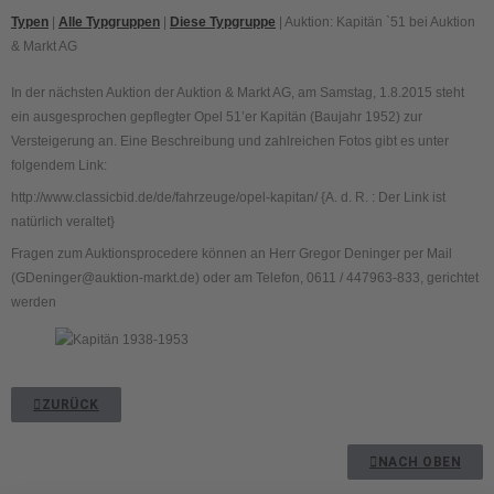
Typen
|
Alle Typgruppen
|
Diese Typgruppe
| Auktion: Kapitän `51 bei Auktion
& Markt AG
In der nächsten Auktion der Auktion & Markt AG, am Samstag, 1.8.2015 steht
ein ausgesprochen gepflegter Opel 51’er Kapitän (Baujahr 1952) zur
Versteigerung an. Eine Beschreibung und zahlreichen Fotos gibt es unter
folgendem Link:
http://www.classicbid.de/de/fahrzeuge/opel-kapitan/ {A. d. R. : Der Link ist
natürlich veraltet}
Fragen zum Auktionsprocedere können an Herr Gregor Deninger per Mail
(GDeninger@auktion-markt.de) oder am Telefon, 0611 / 447963-833, gerichtet
werden
ZURÜCK
NACH OBEN