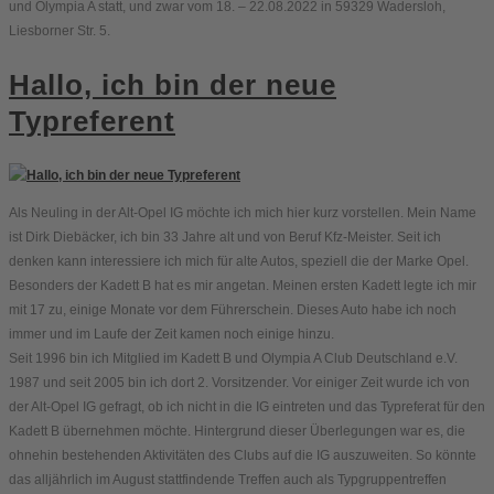
und Olympia A statt, und zwar vom 18. – 22.08.2022 in 59329 Wadersloh,
Liesborner Str. 5.
Hallo, ich bin der neue
Typreferent
Als Neuling in der Alt-Opel IG möchte ich mich hier kurz vorstellen. Mein Name
ist Dirk Diebäcker, ich bin 33 Jahre alt und von Beruf Kfz-Meister. Seit ich
denken kann interessiere ich mich für alte Autos, speziell die der Marke Opel.
Besonders der Kadett B hat es mir angetan. Meinen ersten Kadett legte ich mir
mit 17 zu, einige Monate vor dem Führerschein. Dieses Auto habe ich noch
immer und im Laufe der Zeit kamen noch einige hinzu.
Seit 1996 bin ich Mitglied im Kadett B und Olympia A Club Deutschland e.V.
1987 und seit 2005 bin ich dort 2. Vorsitzender. Vor einiger Zeit wurde ich von
der Alt-Opel IG gefragt, ob ich nicht in die IG eintreten und das Typreferat für den
Kadett B übernehmen möchte. Hintergrund dieser Überlegungen war es, die
ohnehin bestehenden Aktivitäten des Clubs auf die IG auszuweiten. So könnte
das alljährlich im August stattfindende Treffen auch als Typgruppentreffen