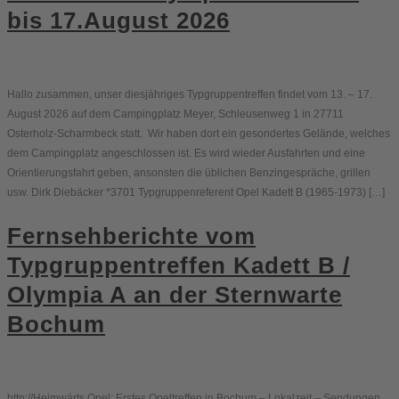
bis 17.August 2026
Hallo zusammen, unser diesjähriges Typgruppentreffen findet vom 13. – 17.
August 2026 auf dem Campingplatz Meyer, Schleusenweg 1 in 27711
Osterholz-Scharmbeck statt. Wir haben dort ein gesondertes Gelände, welches
dem Campingplatz angeschlossen ist. Es wird wieder Ausfahrten und eine
Orientierungsfahrt geben, ansonsten die üblichen Benzingespräche, grillen
usw. Dirk Diebäcker *3701 Typgruppenreferent Opel Kadett B (1965-1973) […]
Fernsehberichte vom
Typgruppentreffen Kadett B /
Olympia A an der Sternwarte
Bochum
http://Heimwärts Opel: Erstes Opeltreffen in Bochum – Lokalzeit – Sendungen