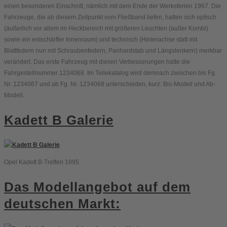
einen besonderen Einschnitt, nämlich mit dem Ende der Werksferien 1967. Die
Fahrzeuge, die ab diesem Zeitpunkt vom Fließband liefen, hatten sich optisch
(äußerlich vor allem im Heckbereich mit größeren Leuchten (außer Kombi)
sowie ein entschärfter Innenraum) und technisch (Hinterachse statt mit
Blattfedern nun mit Schraubenfedern, Panhardstab und Längslenkern) merkbar
verändert. Das erste Fahrzeug mit diesen Verbesserungen hatte die
Fahrgestellnummer 1234068. Im Teilekatalog wird demnach zwischen bis Fg.
Nr. 1234067 und ab Fg. Nr. 1234068 unterschieden, kurz: Bis-Modell und Ab-
Modell.
Kadett B Galerie
Opel Kadett B-Treffen 1995
Das Modellangebot auf dem
deutschen Markt: