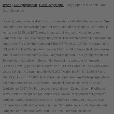
Typen
|
Alle Typgruppen
|
Diese Typgruppe
| Typgruppe Opel Kadett B und
Opel Olympia A
Diese Typgruppe befasst sich mit der zweiten Kadett-Modellreihe die von Opel
nach dem zweiten Weltkrieg gebaut wurde und dem Olympia A. Der Kadett B
wurde von 1965 bis 1973 gebaut. Insgesamt wurden in verschiedenen
Varianten 2.610.650 Fahrzeuge hergestellt. Die verschiedenen Motorvarianten
gingen von 1,1 Liter Hubraum und 33kW /45PS bis zu 1,9 Liter Hubraum und
66kW /90PS. Der Olympia A wurde von 1967 bis 1970 hergestellt. Von diesem
Modell wurden insgesamt 80.637 Fahrzeuge gebaut. Der Olympia war in der
Technik dem Kadett sehr ähnlich, die Ausstattung war aber höherwertig.
Dieses Fahrzeug gab es mit Motoren von 1,1 Liter Hubraum und 44kW /60PS
bis zu 1,9 Liter Hubraum und 66kW /90PS. Modell bis Fg.-Nr. 1234067 und
Modell ab Fg.-Nr. 1234068 Im Rahmen der permanenten Modellpflege gibt es
bei dem Kadett einen besonderen Einschnitt, nämlich mit dem Ende der
Werksferien 1967. Die Fahrzeuge, die ab diesem Zeitpunkt vom Fließband
liefen, hatten sich optisch (äußerlich vor allem im Heckbereich mit größeren
Leuchten (außer Kombi) sowie ein entschärfter Innenraum) und technisch
(Hinterachse statt mit Blattfedern nun mit Schraubenfedern, Panhardstab und
Längslenkern) merkbar verändert. Das erste Fahrzeug mit diesen