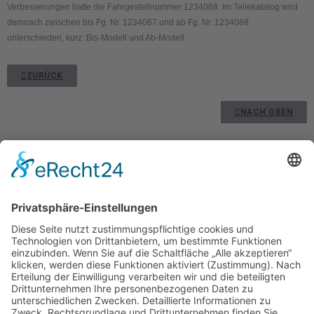
Verbesserungen hatte die Fahrgestellnummer 1234068. Im Teilekatalog wird
demnach zwischen bis Fg. Nr. 1234067 und ab Fg. Nr. 1234068
unterschieden, kurz: Bis-Modell und Ab-Modell.
ZURÜCK
NACH OBEN
Kontakt
Impressum
Datenschutzerklärung
Mitgliederbereich
Umsetzung:
DOUBLE-A-DESIGN