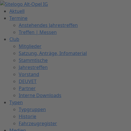
Zum
Inhalt
Aktuell
springen
Termine
Anstehendes Jahrestreffen
Treffen | Messen
Club
Mitglieder
Satzung, Anträge, Infomaterial
Stammtische
Jahrestreffen
Vorstand
DEUVET
Partner
Interne Downloads
Typen
Typgruppen
Historie
Fahrzeugregister
Medien