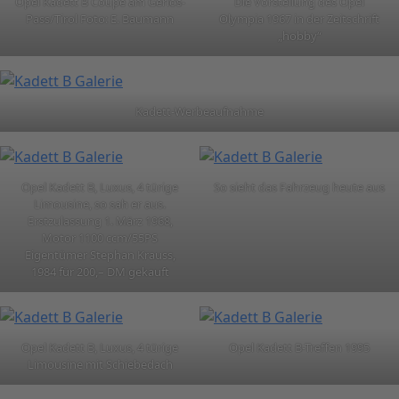
Opel Kadett B Coupé am Gerlos-
Die Vorstellung des Opel
Pass/Tirol Foto: E. Baumann
Olympia 1967 in der Zeitschrift
„hobby“
Kadett-Werbeaufnahme
Opel Kadett B, Luxus, 4 türige
So sieht das Fahrzeug heute aus
Limousine, so sah er aus.
Erstzulassung 1. März 1968,
Motor 1100 ccm/55PS
Eigentümer Stephan Krauss,
1984 für 200,– DM gekauft
Opel Kadett B, Luxus, 4 türige
Opel Kadett B-Treffen 1995
Limousine mit Schiebedach