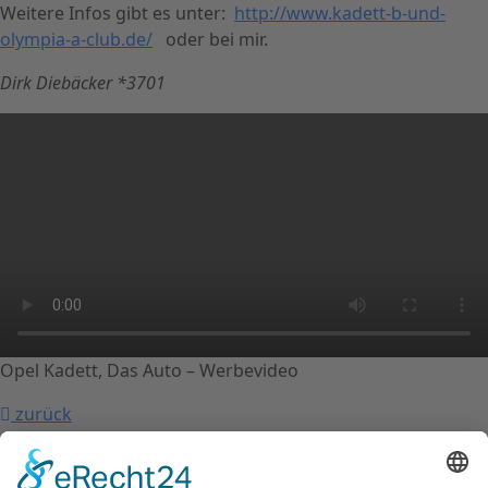
Weitere Infos gibt es unter:
http://www.kadett-b-und-
olympia-a-club.de/
oder bei mir.
Dirk Diebäcker *3701
Opel Kadett, Das Auto – Werbevideo
zurück
nach oben
Kontakt