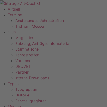
Zum
Inhalt
Aktuell
springen
Termine
Anstehendes Jahrestreffen
Treffen | Messen
Club
Mitglieder
Satzung, Anträge, Infomaterial
Stammtische
Jahrestreffen
Vorstand
DEUVET
Partner
Interne Downloads
Typen
Typgruppen
Historie
Fahrzeugregister
Medien