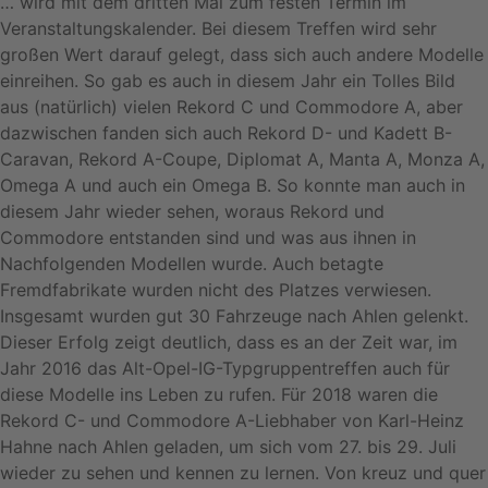
… wird mit dem dritten Mal zum festen Termin im
Veranstaltungskalender. Bei diesem Treffen wird sehr
großen Wert darauf gelegt, dass sich auch andere Modelle
einreihen. So gab es auch in diesem Jahr ein Tolles Bild
aus (natürlich) vielen Rekord C und Commodore A, aber
dazwischen fanden sich auch Rekord D- und Kadett B-
Caravan, Rekord A-Coupe, Diplomat A, Manta A, Monza A,
Omega A und auch ein Omega B. So konnte man auch in
diesem Jahr wieder sehen, woraus Rekord und
Commodore entstanden sind und was aus ihnen in
Nachfolgenden Modellen wurde. Auch betagte
Fremdfabrikate wurden nicht des Platzes verwiesen.
Insgesamt wurden gut 30 Fahrzeuge nach Ahlen gelenkt.
Dieser Erfolg zeigt deutlich, dass es an der Zeit war, im
Jahr 2016 das Alt-Opel-IG-Typgruppentreffen auch für
diese Modelle ins Leben zu rufen. Für 2018 waren die
Rekord C- und Commodore A-Liebhaber von Karl-Heinz
Hahne nach Ahlen geladen, um sich vom 27. bis 29. Juli
wieder zu sehen und kennen zu lernen. Von kreuz und quer