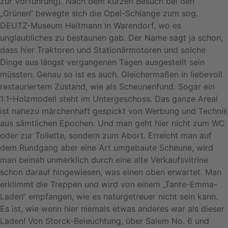
zur Vorführung). Nach dem kurzen Besuch bei den
„Grünen“ bewegte sich die Opel-Schlange zum sog.
DEUTZ-Museum Heitmann in Warendorf, wo es
unglaubliches zu bestaunen gab. Der Name sagt ja schon,
dass hier Traktoren und Stationärmotoren und solche
Dinge aus längst vergangenen Tagen ausgestellt sein
müssten. Genau so ist es auch. Gleichermaßen in liebevoll
restauriertem Zustand, wie als Scheunenfund. Sogar ein
1:1-Holzmodell steht im Untergeschoss. Das ganze Areal
ist nahezu märchenhaft gespickt von Werbung und Technik
aus sämtlichen Epochen. Und man geht hier nicht zum WC
oder zur Toilette, sondern zum Abort. Erreicht man auf
dem Rundgang aber eine Art umgebaute Scheune, wird
man beinah unmerklich durch eine alte Verkaufsvitrine
schon darauf hingewiesen, was einen oben erwartet. Man
erklimmt die Treppen und wird von einem „Tante-Emma-
Laden“ empfangen, wie es naturgetreuer nicht sein kann.
Es ist, wie wenn hier niemals etwas anderes war als dieser
Laden! Von Storck-Beleuchtung, über Salem No. 6 und