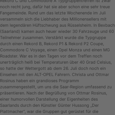
Rekord C und Commodore A Typgruppentreffen ist zwar
noch recht jung, dafür hat sie aber schon eine sehr treue
Fangemeinde. Rund um das letzte Wochenende im Juli
versammeln sich die Liebhaber des Millionensellers mit
dem legendären Hüftschwung aus Rüsselsheim. In Bexbach
(Saarland) kamen auch heuer wieder 30 Fahrzeuge und 60
Teilnehmer zusammen. Verstärkt wurde die Typgruppe
durch einen Rekord B, Rekord P1 & Rekord P2 Coupe,
Commodore C Voyage, einen Opel Monza und einen MG
Roadster. War es in den Tagen vor dem Treffen noch
unerträglich heiß bei Temperaturen über 40 Grad Celsius,
so hatte der Wettergott ab dem 26. Juli doch noch ein
Einsehen mit den ALT-OPEL Fahrern. Christa und Ottmar
Rosinus haben ein grandioses Programm
zusammengestellt, um uns die Saar-Region umfassend zu
präsentieren. Nach der Begrüßung von Ottmar Rosinus,
einer humorvollen Darstellung der Eigenheiten des
Saarlands durch den Künstler Günter Hussong „Der
Plattmacher“, war die Gruppen gut gerüstet für die