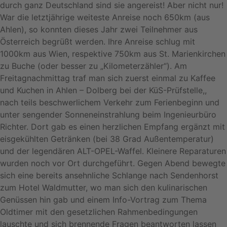
durch ganz Deutschland sind sie angereist! Aber nicht nur!
War die letztjährige weiteste Anreise noch 650km (aus
Ahlen), so konnten dieses Jahr zwei Teilnehmer aus
Österreich begrüßt werden. Ihre Anreise schlug mit
1000km aus Wien, respektive 750km aus St. Marienkirchen
zu Buche (oder besser zu „Kilometerzähler“). Am
Freitagnachmittag traf man sich zuerst einmal zu Kaffee
und Kuchen in Ahlen – Dolberg bei der KüS-Prüfstelle,,
nach teils beschwerlichem Verkehr zum Ferienbeginn und
unter sengender Sonneneinstrahlung beim Ingenieurbüro
Richter. Dort gab es einen herzlichen Empfang ergänzt mit
eisgekühlten Getränken (bei 38 Grad Außentemperatur)
und der legendären ALT-OPEL-Waffel. Kleinere Reparaturen
wurden noch vor Ort durchgeführt. Gegen Abend bewegte
sich eine bereits ansehnliche Schlange nach Sendenhorst
zum Hotel Waldmutter, wo man sich den kulinarischen
Genüssen hin gab und einem Info-Vortrag zum Thema
Oldtimer mit den gesetzlichen Rahmenbedingungen
lauschte und sich brennende Fragen beantworten lassen