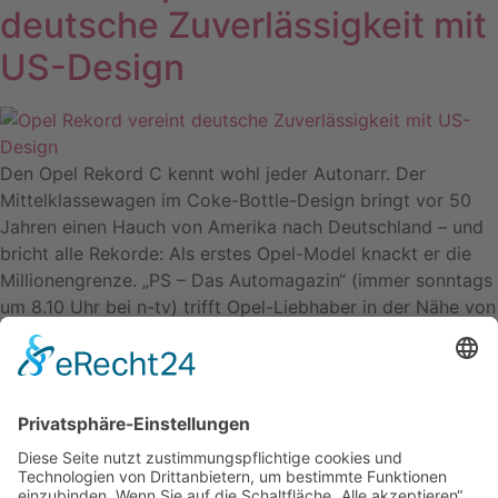
deutsche Zuverlässigkeit mit
US-Design
Den Opel Rekord C kennt wohl jeder Autonarr. Der
Mittelklassewagen im Coke-Bottle-Design bringt vor 50
Jahren einen Hauch von Amerika nach Deutschland – und
bricht alle Rekorde: Als erstes Opel-Model knackt er die
Millionengrenze. „PS – Das Automagazin“ (immer sonntags
um 8.10 Uhr bei n-tv) trifft Opel-Liebhaber in der Nähe von
Aachen. (©n-tv2017)
Weiter
→
Kontakt
Impressum
Datenschutzerklärung
Mitgliederbereich