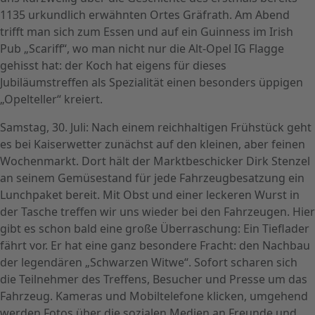
1135 urkundlich erwähnten Ortes Gräfrath. Am Abend
trifft man sich zum Essen und auf ein Guinness im Irish
Pub „Scariff“, wo man nicht nur die Alt-Opel IG Flagge
gehisst hat: der Koch hat eigens für dieses
Jubiläumstreffen als Spezialität einen besonders üppigen
„Opelteller“ kreiert.
Samstag, 30. Juli: Nach einem reichhaltigen Frühstück geht
es bei Kaiserwetter zunächst auf den kleinen, aber feinen
Wochenmarkt. Dort hält der Marktbeschicker Dirk Stenzel
an seinem Gemüsestand für jede Fahrzeugbesatzung ein
Lunchpaket bereit. Mit Obst und einer leckeren Wurst in
der Tasche treffen wir uns wieder bei den Fahrzeugen. Hier
gibt es schon bald eine große Überraschung: Ein Tieflader
fährt vor. Er hat eine ganz besondere Fracht: den Nachbau
der legendären „Schwarzen Witwe“. Sofort scharen sich
die Teilnehmer des Treffens, Besucher und Presse um das
Fahrzeug. Kameras und Mobiltelefone klicken, umgehend
werden Fotos über die sozialen Medien an Freunde und