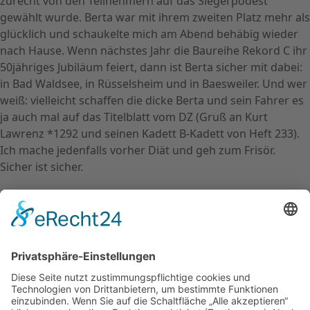
zurecht von den Teilnehmern auf das Siegerpodest
gewählt wurde. Berta war mit ihrem zweiten Platz mehr als
glücklich und schaukelte mich am Abend behäbig wieder
nach Hause. Wenn nächstes Jahr die Baureihe Rekord C ihr
50jähriges Jubiläum feiert, dann ist Berta sicher mit dabei:
in Bad Waldsee, in Rüsselsheim und in Baesweiler. Und wer
weiß: vielleicht schaffen die dicke Berta und sein Fahrer es
ja auch mal auf das Titelblatt vom DZ (Gruß an Kurt
Lawrenz *1292 und seinen Kadett B-Kadett von Heft 233).
Ich mache jedenfalls vorher Diät und geh zum Frisör.
Sicher ist sicher.
←
Zurück
Kontakt
Impressum
Datenschutzerklärung
Mitgliederbereich
Facebook
Instagram
Umsetzung:
DOUBLE-A-DESIGN