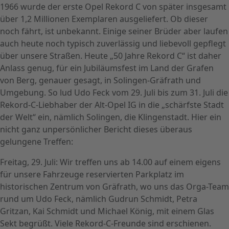
1966 wurde der erste Opel Rekord C von später insgesamt
über 1,2 Millionen Exemplaren ausgeliefert. Ob dieser
noch fährt, ist unbekannt. Einige seiner Brüder aber laufen
auch heute noch typisch zuverlässig und liebevoll gepflegt
über unsere Straßen. Heute „50 Jahre Rekord C“ ist daher
Anlass genug, für ein Jubiläumsfest im Land der Grafen
von Berg, genauer gesagt, in Solingen-Gräfrath und
Umgebung. So lud Udo Feck vom 29. Juli bis zum 31. Juli die
Rekord-C-Liebhaber der Alt-Opel IG in die „schärfste Stadt
der Welt“ ein, nämlich Solingen, die Klingenstadt. Hier ein
nicht ganz unpersönlicher Bericht dieses überaus
gelungene Treffen:
Freitag, 29. Juli: Wir treffen uns ab 14.00 auf einem eigens
für unsere Fahrzeuge reservierten Parkplatz im
historischen Zentrum von Gräfrath, wo uns das Orga-Team
rund um Udo Feck, nämlich Gudrun Schmidt, Petra
Gritzan, Kai Schmidt und Michael König, mit einem Glas
Sekt begrüßt. Viele Rekord-C-Freunde sind erschienen.