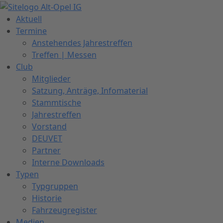
Zum
Inhalt
Aktuell
springen
Termine
Anstehendes Jahrestreffen
Treffen | Messen
Club
Mitglieder
Satzung, Anträge, Infomaterial
Stammtische
Jahrestreffen
Vorstand
DEUVET
Partner
Interne Downloads
Typen
Typgruppen
Historie
Fahrzeugregister
Medien