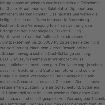
Mittagspause abgehalten wurde und sich die Teilnehmer
bei Gastro-Kreationen wie Salatplatte“ Diplomat und
ähnlichem stärken konnten. Das nächste Ziel waren die
heiligen Hallen der „Green Monster“ in Sassenberg-
Füchtorf. Diese Vereinigung feiert seit Jahren große
Erfolge bei den einschlägigen „Traktor-Pulling-
Wettbewerben“ und hat äußerst beeindruckende
„Kraftpakete“ mit bis zu 8000 PS zu zeigen (leider nicht
zur Vorführung). Nach dem kurzen Besuch bei den
„Grünen“ bewegte sich die Opel-Schlange zum sog.
DEUTZ-Museum Heitmann in Warendorf, wo es
unglaubliches zu bestaunen gab. Der Name sagt ja schon,
dass hier Traktoren und Stationärmotoren und solche
Dinge aus längst vergangenen Tagen ausgestellt sein
müssten. Genau so ist es auch. Gleichermaßen in liebevoll
restauriertem Zustand, wie als Scheunenfund. Sogar ein
1:1-Holzmodell steht im Untergeschoss. Das ganze Areal
ist nahezu märchenhaft gespickt von Werbung und Technik
aus sämtlichen Epochen. Und man geht hier nicht zum WC