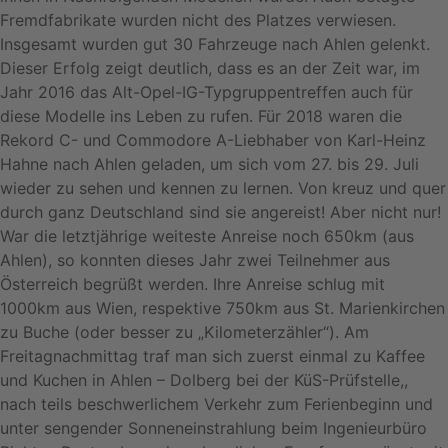
Fremdfabrikate wurden nicht des Platzes verwiesen.
Insgesamt wurden gut 30 Fahrzeuge nach Ahlen gelenkt.
Dieser Erfolg zeigt deutlich, dass es an der Zeit war, im
Jahr 2016 das Alt-Opel-IG-Typgruppentreffen auch für
diese Modelle ins Leben zu rufen. Für 2018 waren die
Rekord C- und Commodore A-Liebhaber von Karl-Heinz
Hahne nach Ahlen geladen, um sich vom 27. bis 29. Juli
wieder zu sehen und kennen zu lernen. Von kreuz und quer
durch ganz Deutschland sind sie angereist! Aber nicht nur!
War die letztjährige weiteste Anreise noch 650km (aus
Ahlen), so konnten dieses Jahr zwei Teilnehmer aus
Österreich begrüßt werden. Ihre Anreise schlug mit
1000km aus Wien, respektive 750km aus St. Marienkirchen
zu Buche (oder besser zu „Kilometerzähler“). Am
Freitagnachmittag traf man sich zuerst einmal zu Kaffee
und Kuchen in Ahlen – Dolberg bei der KüS-Prüfstelle,,
nach teils beschwerlichem Verkehr zum Ferienbeginn und
unter sengender Sonneneinstrahlung beim Ingenieurbüro