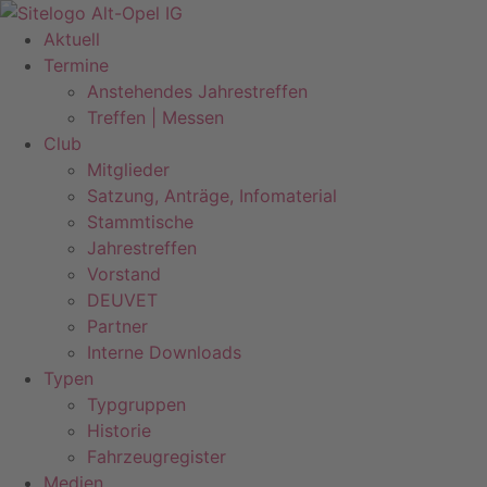
Zum
Inhalt
Aktuell
springen
Termine
Anstehendes Jahrestreffen
Treffen | Messen
Club
Mitglieder
Satzung, Anträge, Infomaterial
Stammtische
Jahrestreffen
Vorstand
DEUVET
Partner
Interne Downloads
Typen
Typgruppen
Historie
Fahrzeugregister
Medien