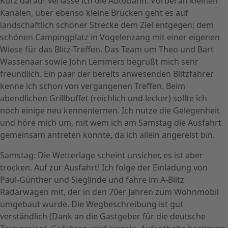
Kurz darauf verlasse ich die Autobahn. Vorbei an kleinen
Kanälen, über ebenso kleine Brücken geht es auf
landschaftlich schöner Strecke dem Ziel entgegen: dem
schönen Campingplatz in Vogelenzang mit einer eigenen
Wiese für das Blitz-Treffen. Das Team um Theo und Bart
Wassenaar sowie John Lemmers begrüßt mich sehr
freundlich. Ein paar der bereits anwesenden Blitzfahrer
kenne ich schon von vergangenen Treffen. Beim
abendlichen Grillbuffet (reichlich und lecker) sollte ich
noch einige neu kennenlernen. Ich nutze die Gelegenheit
und höre mich um, mit wem ich am Samstag die Ausfahrt
gemeinsam antreten könnte, da ich allein angereist bin.
Samstag: Die Wetterlage scheint unsicher, es ist aber
trocken. Auf zur Ausfahrt! Ich folge der Einladung von
Paul-Günther und Sieglinde und fahre im A-Blitz
Radarwagen mit, der in den 70er Jahren zum Wohnmobil
umgebaut wurde. Die Wegbeschreibung ist gut
verständlich (Dank an die Gastgeber für die deutsche