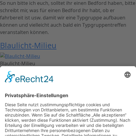
So nun bitte ich euch, solltet ihr einen Bedford haben, bitte
schreibt mir, was für einen Bedford ihr habt, ob er
fahrbereit ist usw. damit wir eine Typgruppe aufbauen
können und vielleicht auch bald ein Typgruppentreffen
veranstalten können.
Blaulicht-Milieu
Blaulicht-Milieu
Kontakt
Impressum
Datenschutzerklärung
Mitgliederbereich
Facebook
Instagram
Umsetzung:
DOUBLE-A-DESIGN
Kontakt