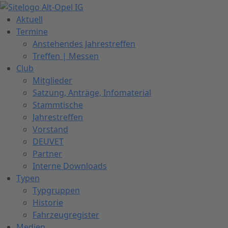
Zum
Inhalt
Aktuell
springen
Termine
Anstehendes Jahrestreffen
Treffen | Messen
Club
Mitglieder
Satzung, Anträge, Infomaterial
Stammtische
Jahrestreffen
Vorstand
DEUVET
Partner
Interne Downloads
Typen
Typgruppen
Historie
Fahrzeugregister
Medien