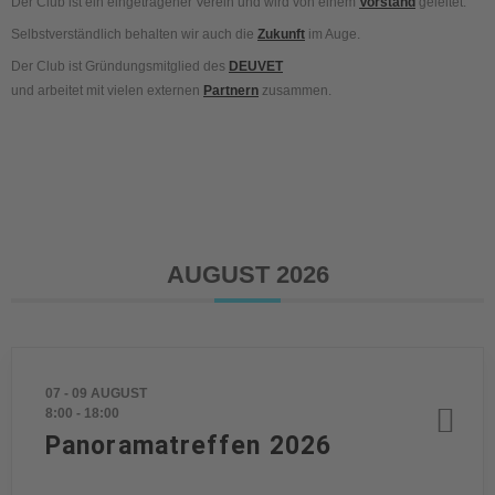
Der Club ist ein eingetragener Verein und wird von einem
Vorstand
geleitet.
Selbstverständlich behalten wir auch die
Zukunft
im Auge.
Der Club ist Gründungsmitglied des
DEUVET
und arbeitet mit vielen externen
Partnern
zusammen.
AUGUST 2026
07 - 09 AUGUST
8:00
-
18:00
Panoramatreffen 2026