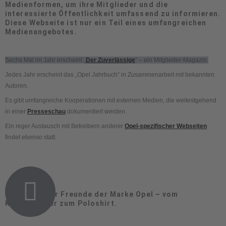
Medienformen, um ihre Mitglieder und die
interessierte Öffentlichkeit umfassend zu informieren.
Diese Webseite ist nur ein Teil eines umfangreichen
Medienangebotes.
Sechs Mal im Jahr erscheint „
Der Zuverlässige
“ – ein Mitglieder-Magazin.
Jedes Jahr erscheint das „Opel Jahrbuch“ in Zusammenarbeit mit bekannten
Autoren.
Es gibt umfangreiche Kooperationen mit externen Medien, die weitestgehend
in einer
Presseschau
dokumentiert werden.
Ein reger Austausch mit Betreibern anderer
Opel-spezifischer Webseiten
findet ebenso statt.
Fanartikel für Freunde der Marke Opel – vom
Kaffeebecher zum Poloshirt.