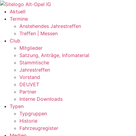
Zum
Inhalt
Aktuell
springen
Termine
Anstehendes Jahrestreffen
Treffen | Messen
Club
Mitglieder
Satzung, Anträge, Infomaterial
Stammtische
Jahrestreffen
Vorstand
DEUVET
Partner
Interne Downloads
Typen
Typgruppen
Historie
Fahrzeugregister
Medien