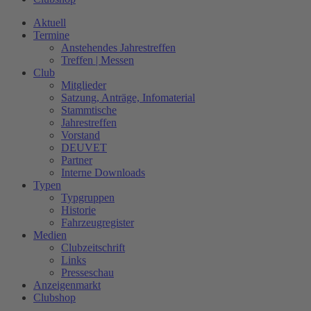
Aktuell
Termine
Anstehendes Jahrestreffen
Treffen | Messen
Club
Mitglieder
Satzung, Anträge, Infomaterial
Stammtische
Jahrestreffen
Vorstand
DEUVET
Partner
Interne Downloads
Typen
Typgruppen
Historie
Fahrzeugregister
Medien
Clubzeitschrift
Links
Presseschau
Anzeigenmarkt
Clubshop