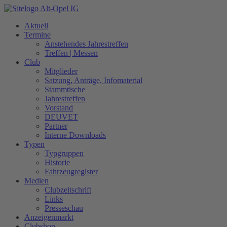
Zum
Inhalt
Aktuell
springen
Termine
Anstehendes Jahrestreffen
Treffen | Messen
Club
Mitglieder
Satzung, Anträge, Infomaterial
Stammtische
Jahrestreffen
Vorstand
DEUVET
Partner
Interne Downloads
Typen
Typgruppen
Historie
Fahrzeugregister
Medien
Clubzeitschrift
Links
Presseschau
Anzeigenmarkt
Clubshop