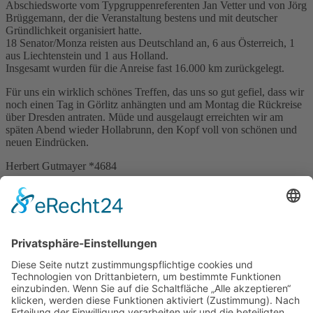
Abschiedsworte vom Typgruppenreferenten Jan Vetter und von Jörg
Brüggemann, der die Veranstaltung bestens und mit deutscher
Gründlichkeit organisiert hatte.
18 Senator/Monza reisten aus Deutschland an, 6 aus Österreich, 1
aus Liechtenstein und 1 aus Holland.
Insgesamt wurden für die Anreise fast 16.000 km zurückgelegt.
Für uns ein wirklich schönes Treffen, das uns so gut gefiel, dass wir
noch einen Tag in Görlitz anhängten und am Montag die Rückreise
über Dresden antraten. Müde und ausgelaugt erreichten wir am
späten Abend wieder Hollabrunn, den Kopf voll von schönen und
neuen Eindrücken.
Herbert Gutmayer *4684
zurück
nach oben
Kontakt
Impressum
Datenschutzerklärung
Mitgliederbereich
Facebook
Instagram
Umsetzung:
DOUBLE-A-DESIGN