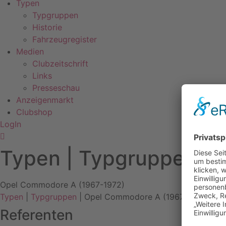
Typen
Typgruppen
Historie
Fahrzeugregister
Medien
Clubzeitschrift
Links
Presseschau
Anzeigenmarkt
Clubshop
LogIn
Typen | Typgruppen
Opel Commodore A (1967-1972)
Typen
|
Typgruppen
| Opel Commodore A (1967-1972)
Referenten