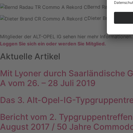
Bernd Radau
Mail:
ra
Dieter Brand
Mail:
br
Mitglieder der ALT-OPEL IG sehen hier mehr Informationen.
Loggen Sie sich ein oder werden Sie Mitglied.
Aktuelle Artikel
Mit Lyoner durch Saarländische 
A vom 26. – 28 Juli 2019
Das 3. Alt-Opel-IG-Typgruppentr
Bericht vom 2. Typgruppentreffe
August 2017 / 50 Jahre Commodo