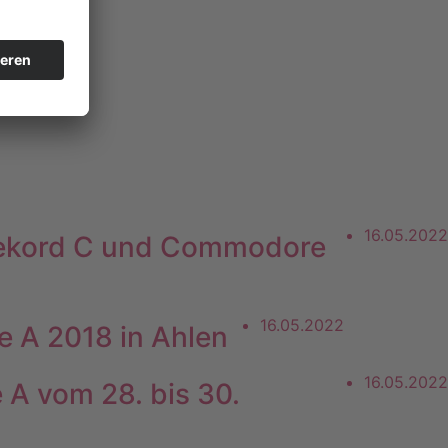
16.05.2022
n Rekord C und Commodore
16.05.2022
e A 2018 in Ahlen
16.05.2022
A vom 28. bis 30.