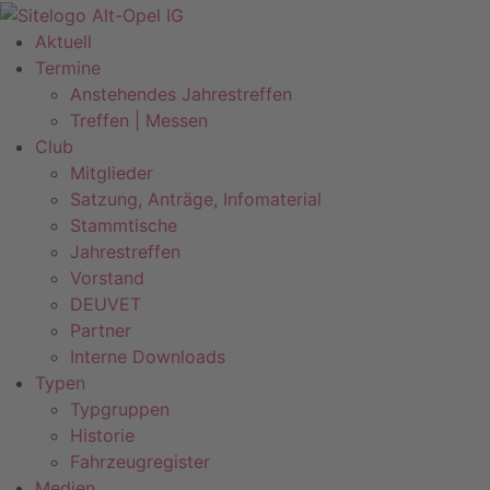
Zum
Inhalt
Aktuell
springen
Termine
Anstehendes Jahrestreffen
Treffen | Messen
Club
Mitglieder
Satzung, Anträge, Infomaterial
Stammtische
Jahrestreffen
Vorstand
DEUVET
Partner
Interne Downloads
Typen
Typgruppen
Historie
Fahrzeugregister
Medien