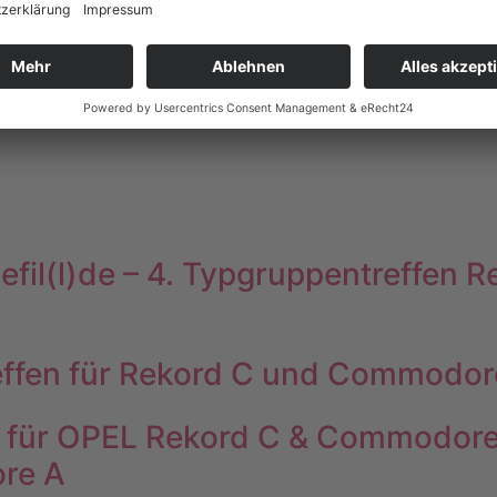
dau@alt-opel.eu
and@alt-opel.eu
Gefil(l)de – 4. Typgruppentreffe
effen für Rekord C und Commodor
n für OPEL Rekord C & Commodore 
re A