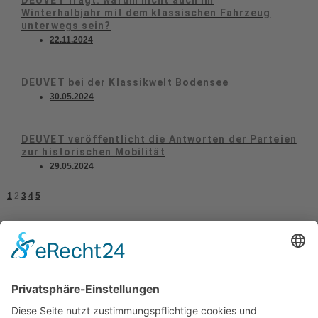
DEUVET fragt: warum nicht auch im
Winterhalbjahr mit dem klassischen Fahrzeug
unterwegs sein?
22.11.2024
DEUVET bei der Klassikwelt Bodensee
30.05.2024
DEUVET veröffentlicht die Antworten der Parteien
zur historischen Mobilität
29.05.2024
1
2
3
4
5
Kontakt
Impressum
Datenschutzerklärung
Mitgliederbereich