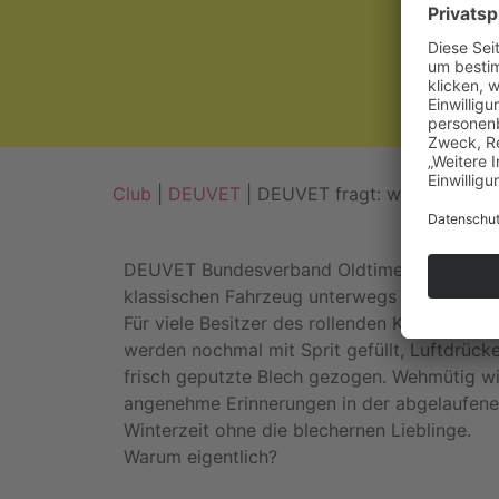
Club
|
DEUVET
| DEUVET fragt: warum nicht 
DEUVET Bundesverband Oldtimer-Youngtimer 
klassischen Fahrzeug unterwegs sein?
Für viele Besitzer des rollenden Kulturguts i
werden nochmal mit Sprit gefüllt, Luftdrüc
frisch geputzte Blech gezogen. Wehmütig w
angenehme Erinnerungen in der abgelaufene
Winterzeit ohne die blechernen Lieblinge.
Warum eigentlich?