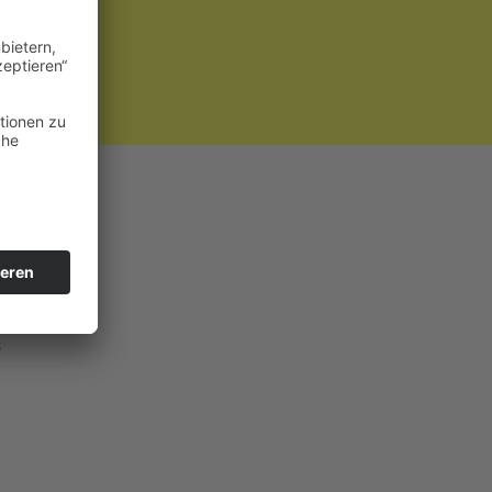
rwegs sein?
s