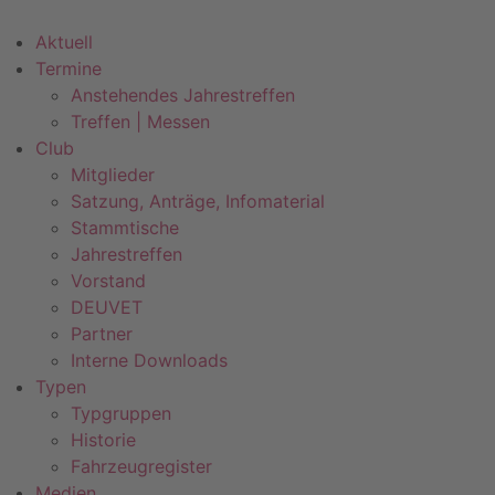
Zum
Inhalt
Aktuell
springen
Termine
Anstehendes Jahrestreffen
Treffen | Messen
Club
Mitglieder
Satzung, Anträge, Infomaterial
Stammtische
Jahrestreffen
Vorstand
DEUVET
Partner
Interne Downloads
Typen
Typgruppen
Historie
Fahrzeugregister
Medien