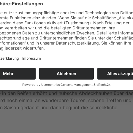
auch im Winterhalbjahr mit dem klassischen Fahrzeug unte
e.V. fragt: warum nicht auch im Winterhalbjahr mit dem
st der 31. Oktober ein Tag der Trauer. Old- und Youngtimer
ke in den Reifen erhöht und hübsche Abdeckhauben über da
ird noch einmal an wunderbare Touren, schöne Treffen und
n Saison gedacht und dann beginnt die schreckliche