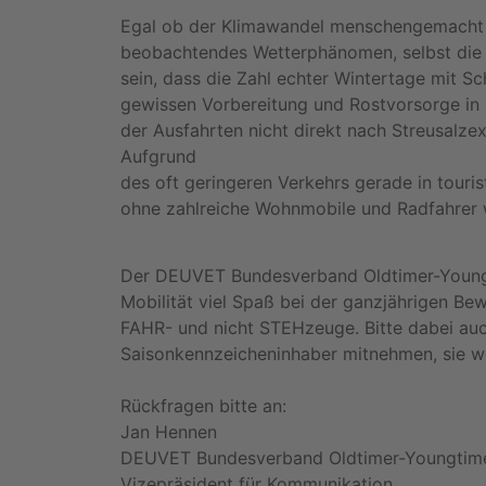
Egal ob der Klimawandel menschengemacht is
beobachtendes Wetterphänomen, selbst die 
sein, dass die Zahl echter Wintertage mit Sc
gewissen Vorbereitung und Rostvorsorge in
der Ausfahrten nicht direkt nach Streusalze
Aufgrund
des oft geringeren Verkehrs gerade in tour
ohne zahlreiche Wohnmobile und Radfahrer 
Der DEUVET Bundesverband Oldtimer-Youngti
Mobilität viel Spaß bei der ganzjährigen B
FAHR- und nicht STEHzeuge. Bitte dabei auc
Saisonkennzeicheninhaber mitnehmen, sie we
Rückfragen bitte an:
Jan Hennen
DEUVET Bundesverband Oldtimer-Youngtime
Vizepräsident für Kommunikation