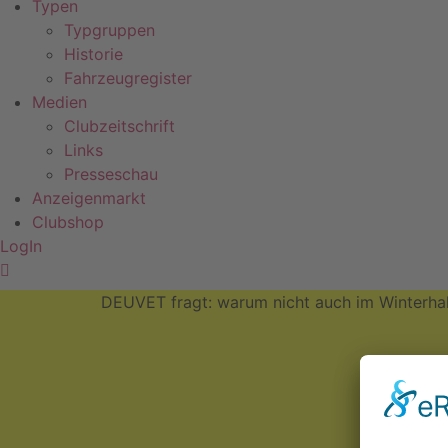
Typen
Typgruppen
Historie
Fahrzeugregister
Medien
Clubzeitschrift
Links
Presseschau
Anzeigenmarkt
Clubshop
LogIn
DEUVET fragt: warum nicht auch im Winterhal