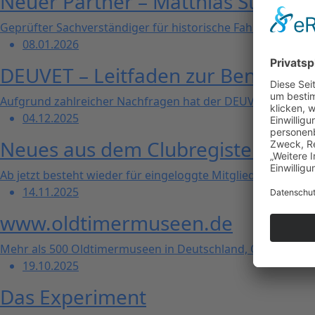
Neuer Partner – Matthias Stanner
Geprüfter Sachverständiger für historische Fahrzeuge ...
08.01.2026
DEUVET – Leitfaden zur Benutzung
Aufgrund zahlreicher Nachfragen hat der DEUVET eine Übers
04.12.2025
Neues aus dem Clubregister: Einsi
Ab jetzt besteht wieder für eingeloggte Mitglieder die Möglic
14.11.2025
www.oldtimermuseen.de
Mehr als 500 Oldtimermuseen in Deutschland, Österreich u
19.10.2025
Das Experiment