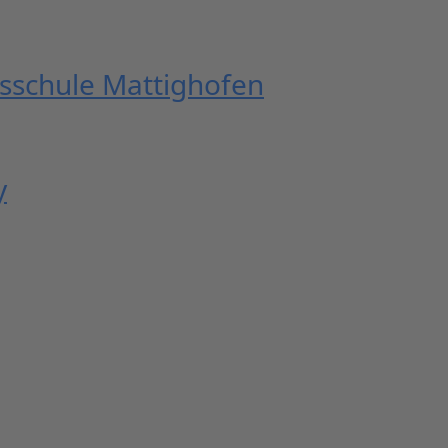
fsschule Mattighofen
y