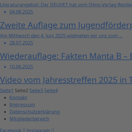
Literaturangebot: Der DEUVET hat vom Olms-Verlag Restbes
04.08.2025
Zweite Auflage zum Jugendförderp
Am Mittwoch den 4. Juni 2025 widmeten wir uns zum ...
28.07.2025
Wiederauflage: Fakten Manta B – 
10.06.2025
Video vom Jahresstreffen 2025 in 
Seite
1
Seite
2
Seite
3
Seite
4
Kontakt
Impressum
Datenschutzerklärung
Mitgliederbereich
Facebook
Instagram