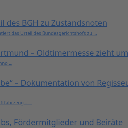
l des BGH zu Zustandsnoten
rt das Urteil des Bundesgerichtshofs zu ...
Dortmund – Oldtimermesse zieht u
no ...
ebe“ – Dokumentation von Regisseu
fahrzeug – ...
s, Fördermitglieder und Beiräte