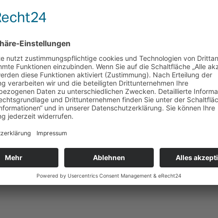
 von HVO-Kraftstoff in Old- und 
icht der wichtigsten ...
cht in die eigenen Mitgliedsdaten
hkeit, die ...
nd der Schweiz ...